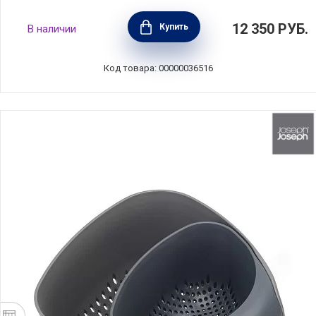
Набор из 4 разделочных досок Folio Icon
12 350
РУБ.
Купить
В наличии
31,8х22х7,5 см, пластик, цвет серебристый,
Joseph Joseph, Великобритания, 60218
Код товара: 00000036516