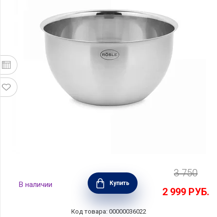
3 750
Миска кухонная Basic Line 16 см,
Купить
В наличии
нержавеющая сталь, Roesle, Германия,
2 999
РУБ.
R130731
Код товара: 00000036022