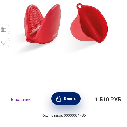
Набор из 2 прихваток My Utensil, силикон,
1 510
РУБ.
Купить
В наличии
Barazzoni, Италия, 8011069705
Код товара: 00000031486