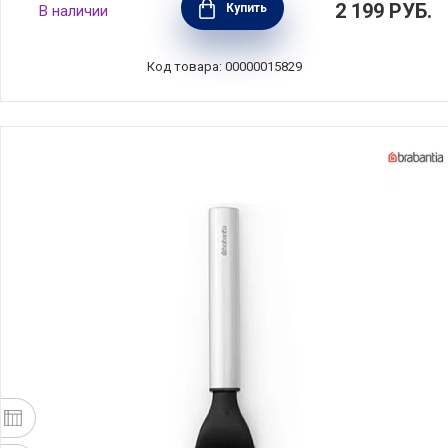
2 199
РУБ.
Купить
В наличии
зеленый, Brabantia, Бельгия, 122767
Код товара: 00000015829