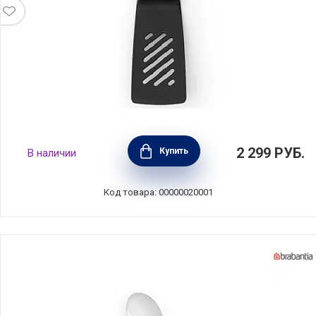
Лопатка кухонная с прорезями, длина
2 299
РУБ.
Купить
В наличии
28,2см, нержавеющая сталь + нейлон, цвет
стальной матовый, Brabantia, Бельгия,
250743
Код товара: 00000020001