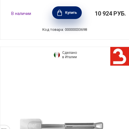
Набор для салата MOONSTONE, 3 предмета,
10 924
РУБ.
Купить
В наличии
нержавеющая сталь, Kitchen Craft,
SWBOWL64MNSTEU
Код товара: 00000033698
Сделано
в Италии