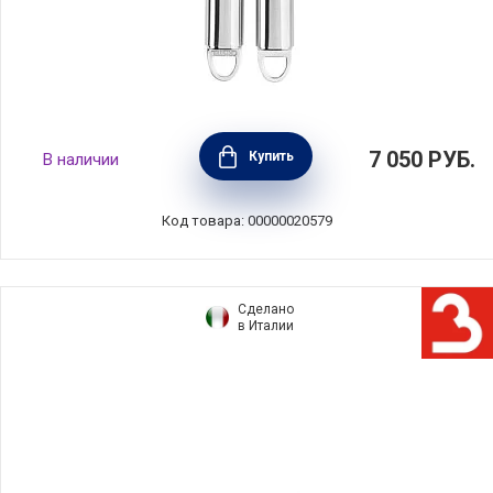
Открывалка для банок 11x26,5 см, материал
7 050
РУБ.
Купить
В наличии
нержавеющая сталь, цвет стальной, Cristel,
Франция, TCAOBL
Код товара: 00000020579
Сделано
в Италии