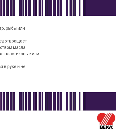
ер, рыбы или
предотвращает
ством масла.
ко пластиковые или
 в руке и не