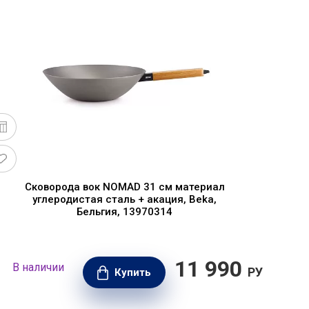
Сковорода вок NOMAD 31 см материал
С
углеродистая сталь + акация, Beka,
Бельгия, 13970314
11 990
В наличии
В н
РУБ.
Купить