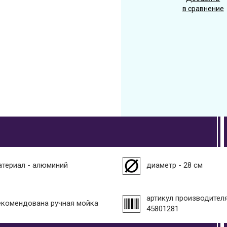
в сравнение
атериал - алюминий
диаметр - 28 см
артикул производителя
екомендована ручная мойка
45801281