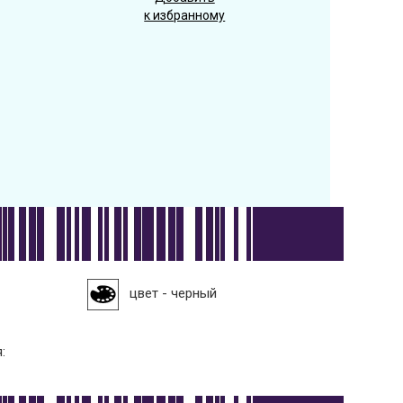
к избранному
цвет - черный
: