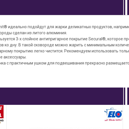
nit® идеально подойдут для жарки деликатных продуктов, наприм
ороды сделан из литого алюминия.
льзуется 3-х слойное антипригарное покрытие Secural®, которое 
в ко дну. В такой сковороде можно жарить с минимальным количе
арному покрытию легко чистится. Рекомендуем использовать толь
е аксессуары.
чка с практичным ушком для подвешивания прекрасно размещается