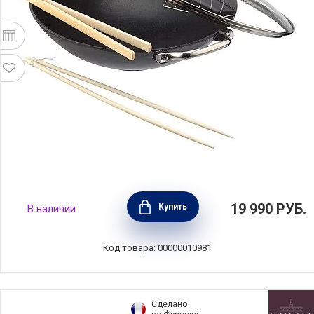
Вок чугунный с крышкой и решеткой Lhasa
19 990
РУБ.
Купить
В наличии
30 см BEKA, Бельгия, 14300734
Код товара: 00000010981
Сделано