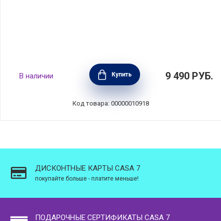
Сковорода-вок антипригарная Salsa 28 см
9 490
РУБ.
Купить
В наличии
объем 4,6 л, алюминий, BEKA, Бельгия,
13850284
Код товара: 00000010918
ДИСКОНТНЫЕ КАРТЫ CASA 7
покупайте больше - платите меньше!
ПОДАРОЧНЫЕ СЕРТИФИКАТЫ CASA 7