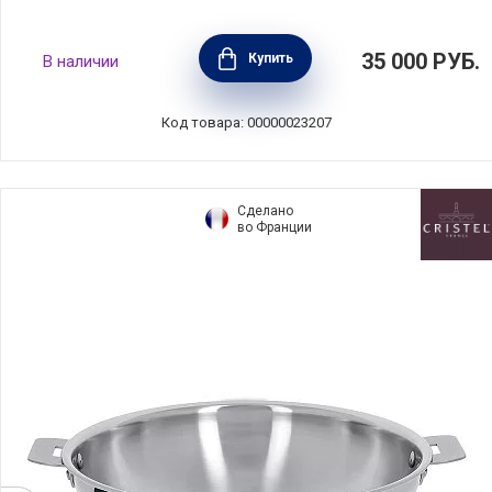
Вок Castel'Pro 1,6 л, диаметр 20 см,
35 000
РУБ.
Купить
В наличии
материал нержавеющая сталь 18/10,
зеркальная полировка, Cristel, Франция,
WOK20CPFSK
Код товара: 00000023207
Сделано
во Франции