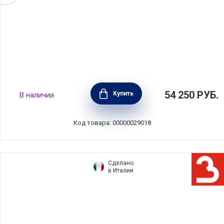
Вок Castel'Pro 5,5 л, диаметр 30 см,
54 250
РУБ.
Купить
В наличии
материал нержавеющая сталь 18/10,
зеркальная полировка, Cristel, Франция,
WOK30CPFSK
Код товара: 00000029018
Сделано
в Италии