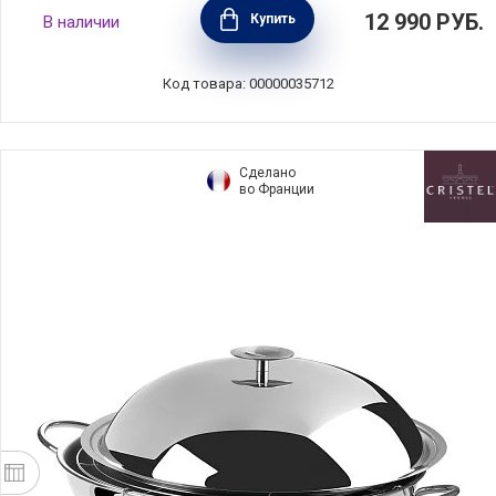
Сковорода-вок антипригарная с крышкой
12 990
РУБ.
Купить
В наличии
PRO INDUC 28 см, алюминий, BEKA, Бельгия,
102104
Код товара: 00000035712
Сделано
во Франции