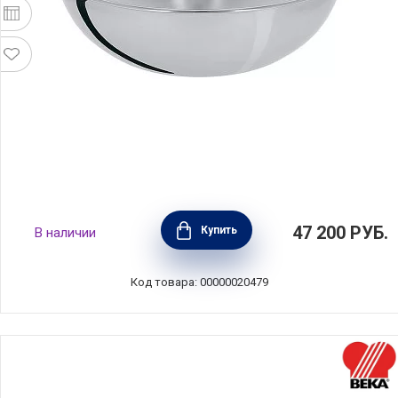
Вок из нержавеющей стали, объем 3,9 л
47 200
РУБ.
Купить
В наличии
диаметр 28 см, цвет стальной, Cristel,
Франция, WOKT28Q
Код товара: 00000020479