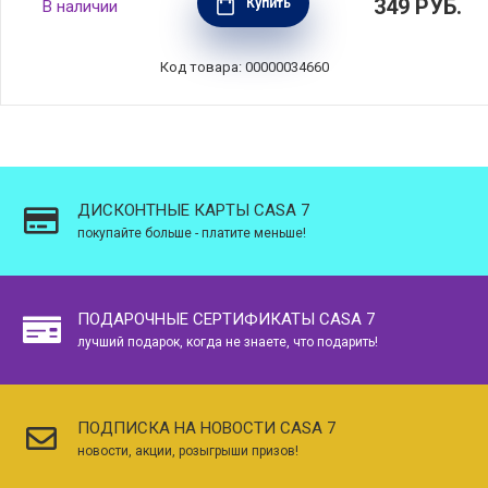
349
РУБ.
Купить
В наличии
фарфор, цвет серо-зеленый, Maxwell &
Williams, MW451-IA0383
Код товара: 00000034660
ДИСКОНТНЫЕ КАРТЫ CASA 7
покупайте больше - платите меньше!
ПОДАРОЧНЫЕ СЕРТИФИКАТЫ CASA 7
лучший подарок, когда не знаете, что подарить!
ПОДПИСКА НА НОВОСТИ CASA 7
новости, акции, розыгрыши призов!