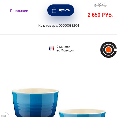
3 870
Набор из 2 рамекинов, керамика, цвет
Купить
В наличии
красный, Peugeot, Франция, 61852
2 650
РУБ.
Код товара: 00000033204
Сделано
во Франции