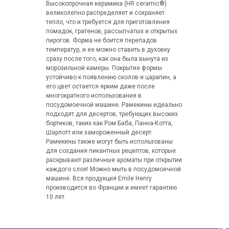
Высокопрочная керамика (HR ceramic®)
великолепно распределяет и сохраняет
тепло, что и требуется для приготовления
помадок, гратенов, рассыпчатых и открытых
пирогов. Форма не боится перепадов
температур, и ее можно ставить в духовку
сразу после того, как она была вынута из
морозильной камеры. Покрытие формы
устойчиво к появлению сколов и царапин, а
его цвет остается ярким даже после
многократного использования в
посудомоечной машине. Рамекины идеально
подходят для десертов, требующих высоких
бортиков, таких как Ром Баба, Панна-Котта,
Шарлотт или замороженный десерт.
Рамекины также могут быть использованы
для создания пикантных рецептов, которые
раскрывают различные ароматы при открытии
каждого слоя! Можно мыть в посудомоечной
машине. Вся продукция Emile Henry
производится во Франции и имеет гарантию
10 лет.