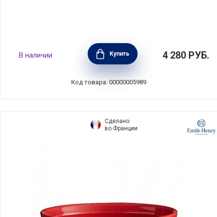
Набор рамекинов №8 8см, 2 шт, гранат,
4 280
РУБ.
Купить
В наличии
Emile Henry, 344008
Код товара: 00000005989
Сделано
во Франции