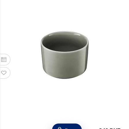
Рамекин Indulgence 10 см, объем 355 мл,