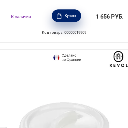
Рамекин Ocean, диаметр 7,8 см, материал
1 656
РУБ.
Купить
В наличии
керамика, цвет бирюзовый, T&G,
Великобритания, 18607
Код товара: 00000019909
Сделано
во Франции