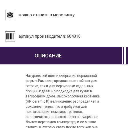
можно ставить в морозилку
артикул производителя: 604010
ОПИСАНИЕ
Натуральный цвет и очертания порционной
формы Рамекин, предназначенной как для
готовки, так и для сервировки отдельных
порций. Идеально подходит для кухни в
загородном доме. Высокопрочная керамика
(HR ceramic®) великолепно распределяет и
сохраняет тепло, что и требуется для
приготовления помадок, гратенов,
рассыпчатых и открытых пирогов. Форма не
боится перепадов температур, и ее можно
ставить в духовку сразу после того, как она