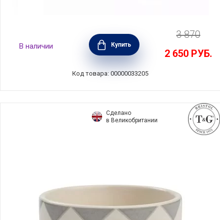
3 870
Набор из 2 рамекинов, керамика, цвет экрю,
Купить
В наличии
Peugeot, Франция, 61869
2 650
РУБ.
Код товара: 00000033205
Сделано
в Великобритании