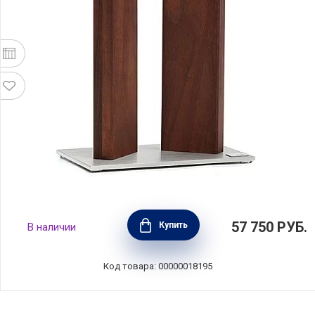
Магнитный блок для ножей Stonehenge
57 750
РУБ.
Купить
В наличии
18x10x28 см, материал сталь + орех, Kai,
Япония, STH-4.1
Код товара: 00000018195