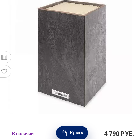
Подставка для кухонных ножей 12х12х24
4 790
РУБ.
Купить
В наличии
см, цвет эвора серая, композитный