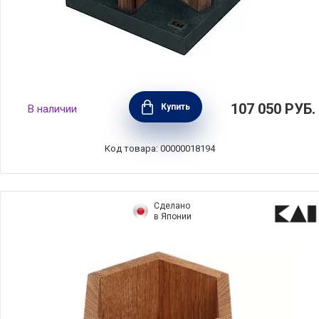
Блок для ножей Stonehenge 21x21x30 см,
107 050
РУБ.
Купить
В наличии
материал гранит + орех, Kai, Япония, STH-4
Код товара: 00000018194
Сделано
в Японии