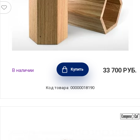
Блок для ножей Wrench 14,5x14,5x27 см,
33 700
РУБ.
Купить
В наличии
материал натуральное дерево, Kai, Япония,
SGW-1-2
Код товара: 00000018190