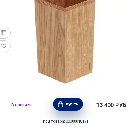
Дополнительный элемент для блока для
13 400
РУБ.
Купить
В наличии
ножей Wrench 19x19x27 см, материал
натуральное дерево, Kai, Япония, SGW-2
Код товара: 00000018191