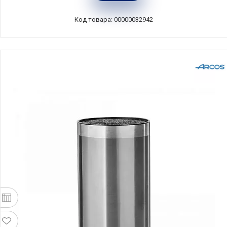
материал, ComposeEat, PDN120402KL6
Код товара: 00000032942