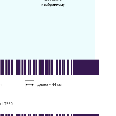
к избранному
я
длина - 44 см
: LT660