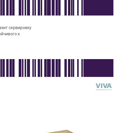
азит сервировку.
ойчивого к