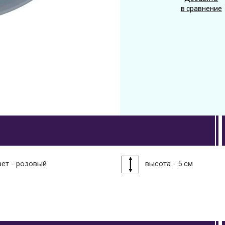
в сравнение
вет - розовый
высота - 5 см