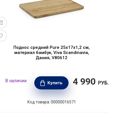
Поднос средний Pure 25х17х1,2 см,
материал бамбук, Viva Scandinavia,
Дания, V80612
4 990
В наличии
В н
РУБ.
Купить
Код товара: 00000016571