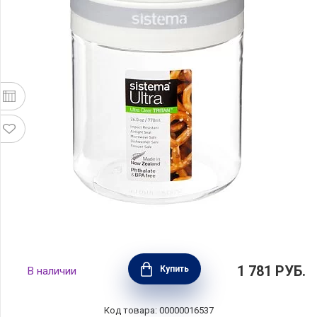
Контейнер круглый Ultra Round 10х10х12,1
1 781
РУБ.
Купить
В наличии
см, материал пластик, цвет белый, Sistema,
Новая Зеландия, SI51350
Код товара: 00000016537