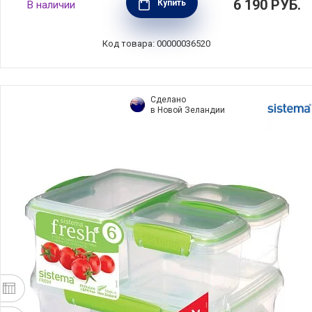
6 190
РУБ.
Купить
В наличии
пластик+силикон, Joseph Joseph,
Великобритания, 1000015
Код товара: 00000036520
Сделано
в Новой Зеландии