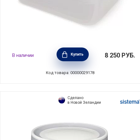
Набор из 5 контейнеров Nest Lock, цвет
8 250
РУБ.
Купить
В наличии
зеленый, полипропилен + силикон, Joseph
Joseph, Великобритания, 81127
Код товара: 00000029178
Сделано
в Новой Зеландии