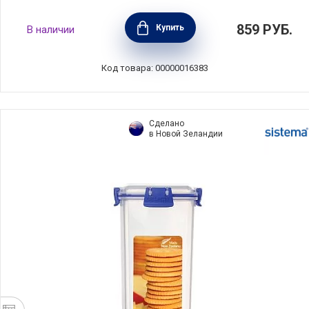
Контейнер пищевой BAKE IT 12х8,7х11,4 см,
859
РУБ.
Купить
В наличии
материал пластик, цвет белый, Sistema,
Новая Зеландия, SI1202
Код товара: 00000016383
Сделано
в Новой Зеландии