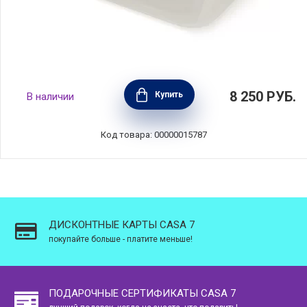
Набор из 5 контейнеров Nest Lock Sky,
8 250
РУБ.
Купить
В наличии
полипропилен+силикон, цвет синий, Joseph
Joseph, Великобритания, 81105
Код товара: 00000015787
ДИСКОНТНЫЕ КАРТЫ CASA 7
покупайте больше - платите меньше!
ПОДАРОЧНЫЕ СЕРТИФИКАТЫ CASA 7