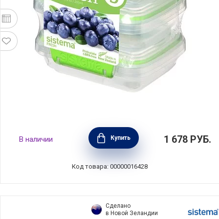
Набор из 3-х пищевых контейнеров FRESH
1 678
РУБ.
Купить
В наличии
11,5х9х12 см, материал пластик, цвет
зеленый, Sistema, Новая Зеландия, SI951523
Код товара: 00000016428
Сделано
в Новой Зеландии