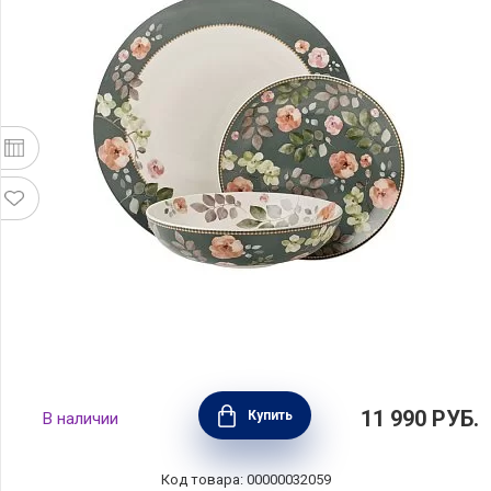
Обеденный набор Arcadia на 4 персоны,
11 990
РУБ.
Купить
В наличии
цвет зеленый, 12 предметов, фарфор,
Maxwell & William, Австралия, MW413-YD0036
Код товара: 00000032059