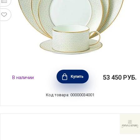
Набор на 1 персону Arris, 5 предметов,
53 450
РУБ.
Купить
В наличии
фарфор, Wedgwood, 40007538
Код товара: 00000034001