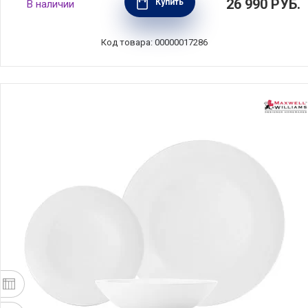
26 990
РУБ.
Купить
В наличии
предмет, костяной фарфор, Anna Lafarg
Emily, AL-221P-E11
Код товара: 00000017286