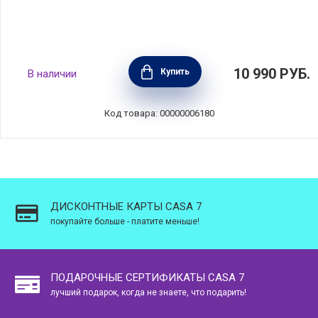
Набор обеденный "Даймонд" на 4 персоны,
10 990
РУБ.
Купить
В наличии
12 предметов, фарфор, Maxwell & Williams,
Австралия, MW688-DV0031
Код товара: 00000006180
ДИСКОНТНЫЕ КАРТЫ CASA 7
покупайте больше - платите меньше!
ПОДАРОЧНЫЕ СЕРТИФИКАТЫ CASA 7
лучший подарок, когда не знаете, что подарить!