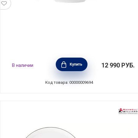
Обеденный набор на 4 персоны "Кашемир"
12 990
РУБ.
Купить
В наличии
фарфор, 12 предметов, цвет белый, Maxwell
& Williams, MW583-EF0069
Код товара: 00000009694