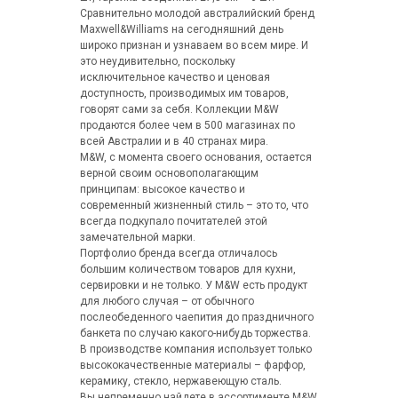
Сравнительно молодой австралийский бренд
Maxwell&Williams на сегодняшний день
широко признан и узнаваем во всем мире. И
это неудивительно, поскольку
исключительное качество и ценовая
доступность, производимых им товаров,
говорят сами за себя. Коллекции M&W
продаются более чем в 500 магазинах по
всей Австралии и в 40 странах мира.
M&W, с момента своего основания, остается
верной своим основополагающим
принципам: высокое качество и
современный жизненный стиль – это то, что
всегда подкупало почитателей этой
замечательной марки.
Портфолио бренда всегда отличалось
большим количеством товаров для кухни,
сервировки и не только. У M&W есть продукт
для любого случая – от обычного
послеобеденного чаепития до праздничного
банкета по случаю какого-нибудь торжества.
В производстве компания использует только
высококачественные материалы – фарфор,
керамику, стекло, нержавеющую сталь.
Вы непременно найдете в ассортименте M&W