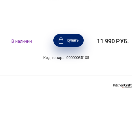
Обеденный набор на 4 персоны, 12
11 990
РУБ.
Купить
В наличии
предметов, фарфор, белый с серебристым
кантом, Maxwell & Williams, MW601-RR0068
Код товара: 00000035105