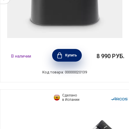
Подставка для кухонных ножей, высота
8 990
РУБ.
Купить
В наличии
23см, цвет темно-серый, Brabantia, Бельгия,
129889
Код товара: 00000020139
Сделано
в Испании