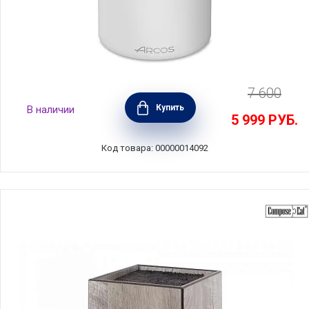
7 600
Подставка для ножей универсальная
Купить
В наличии
материал пластик, цвет белый, Arcos,
5 999
РУБ.
Испания, 794400 Arcos
Код товара: 00000014092