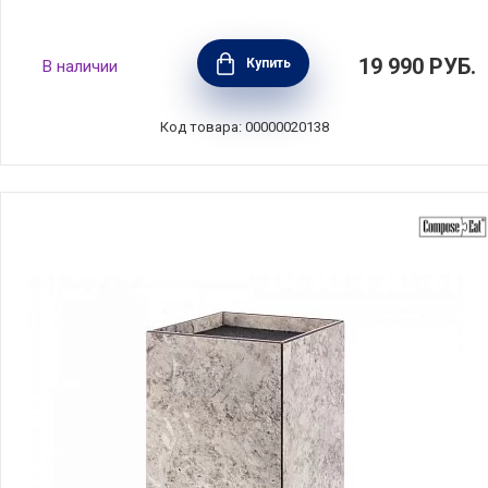
Подставка для кухонных ножей, высота
19 990
РУБ.
Купить
В наличии
22см, материал бук, Brabantia, Бельгия,
260469
Код товара: 00000020138