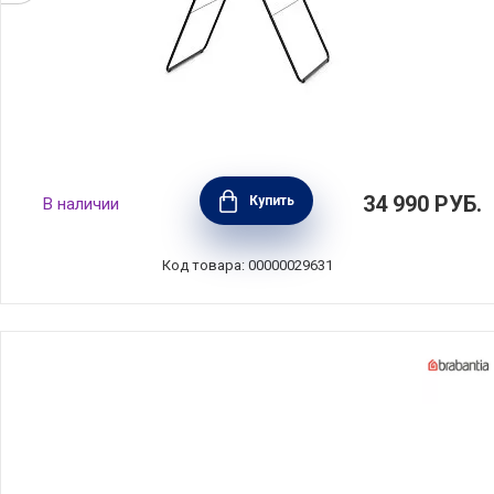
Сушилка напольная с перекладиной
34 990
РУБ.
Купить
В наличии
HangOn, 25 м навески, цвет черный,
алюминий, Brabantia, 403521
Код товара: 00000029631