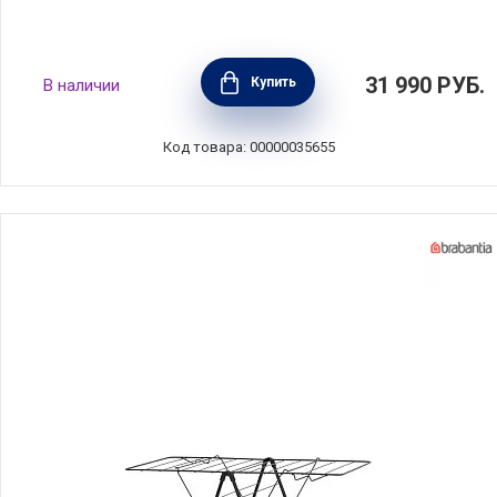
Сушилка напольная HangOn, нержавеющая
31 990
РУБ.
Купить
В наличии
сталь, Brabantia, Бельгия, 403620
Код товара: 00000035655