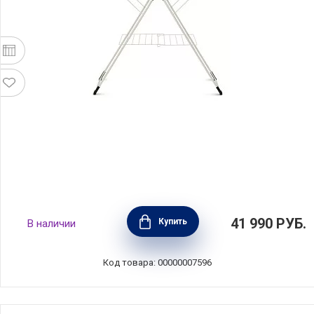
Напольная сушилка 20м, слоноввая кость,
41 990
РУБ.
Купить
В наличии
Brabantia, 476068
Код товара: 00000007596