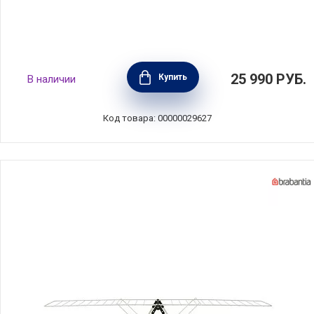
Сушилка напольная HangOn, 20 м навески,
25 990
РУБ.
Купить
В наличии
цвет серый, алюминий, Brabantia, 403422
Код товара: 00000029627