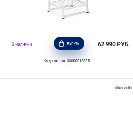
Вешалка-сушилка для одежды Linn малая
62 990
РУБ.
Купить
В наличии
60,6x57,5x190 см, металл + бамбук, цвет
белый, Brabantia, Бельгия, 118227
Код товара: 00000018335