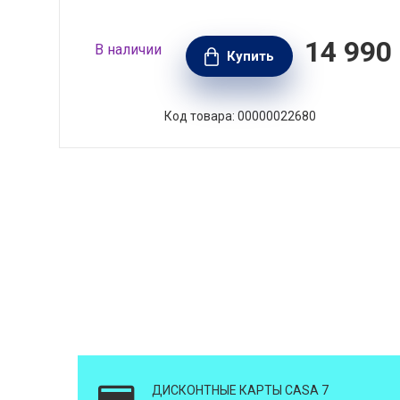
 300
14 990
В наличии
999
Купить
РУБ.
Код товара: 00000022680
ДИСКОНТНЫЕ КАРТЫ CASA 7