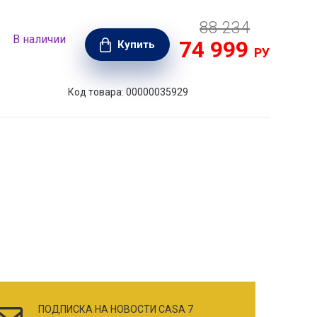
88 234
В наличии
В н
74 999
Купить
Б.
РУБ.
Код товара: 00000035929
ПОДПИСКА НА НОВОСТИ CASA 7