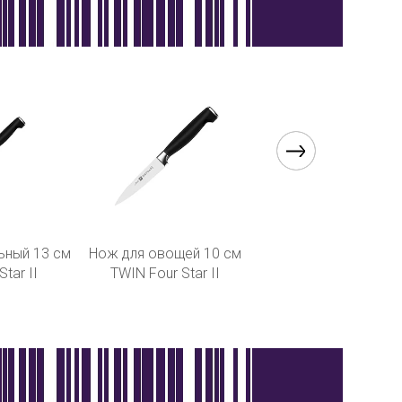
ьный 13 cм
Нож для овощей 10 cм
Ножницы
tar II
TWIN Four Star II
многофункциональ
чёрные 20 cм TW