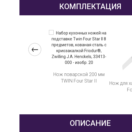
КОМПЛЕКТАЦИЯ
Нож поварской 200 мм
TWIN Four Star II
ж для нарезки 16 cм
Нож для х
TWIN Four Star II
Fo
ОПИСАНИЕ