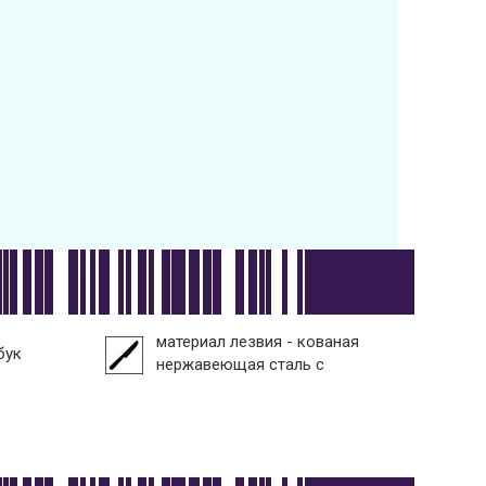
материал лезвия - кованая
бук
нержавеющая сталь с
криозакалкой Friodur®