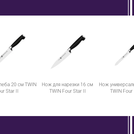
леба 20 cм TWIN
Нож для нарезки 16 cм
Нож универсал
ur Star II
TWIN Four Star II
TWIN Four S