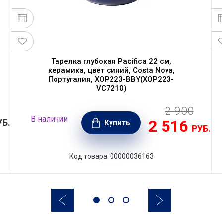
Тарелка глубокая Pacifica 22 см,
керамика, цвет синий, Costa Nova,
Португалия, XOP223-BBY(XOP223-
VC7210)
2 900
В наличии
2 516
УБ.
Купить
РУБ.
Код товара: 00000036163