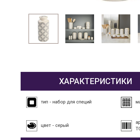
ХАРАКТЕРИСТИКИ
тип - набор для специй
м
а
цвет - серый
T