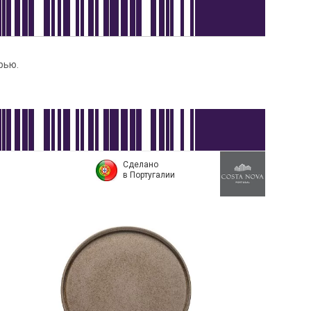
рью.
Сделано
в Португалии