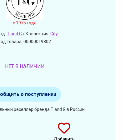
c 1975 года
нд:
T and G
/ Коллекция:
City
код товара: 00000019802
НЕТ В НАЛИЧИИ
общить о поступлении
льный реселлер бренда T and G в России
Добавить