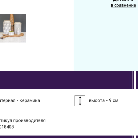
в сравнение
атериал - керамика
высота - 9 см
ртикул производителя:
G18408