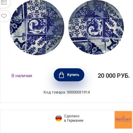
Набор из 4 тарелок Lisboa 22 см, керамика,
20 000
РУБ.
Купить
В наличии
цвет синий, Costa Nova, Португалия, COPS03-
BLT(COPS03-02013C)
Код товара: 00000031914
Сделано
в Германии