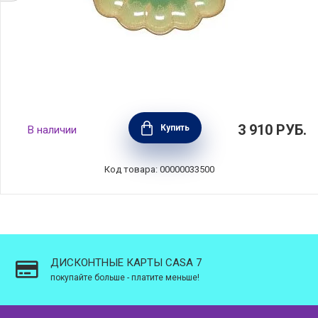
Тарелка закусочная Marrakesh 22 см, цвет
3 910
РУБ.
Купить
В наличии
эвкалипт, керамика, Costa Nova, 2KEP221E-
EUC(2KEP221E-00322N)
Код товара: 00000033500
ДИСКОНТНЫЕ КАРТЫ CASA 7
покупайте больше - платите меньше!