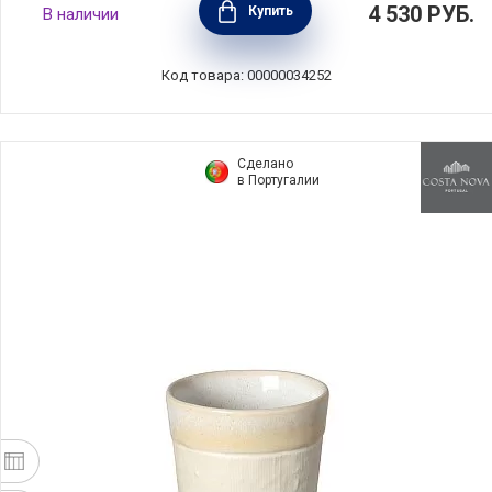
4 530
РУБ.
Купить
В наличии
хрусталь, Nachtmann, 105767
Код товара: 00000034252
Сделано
в Португалии