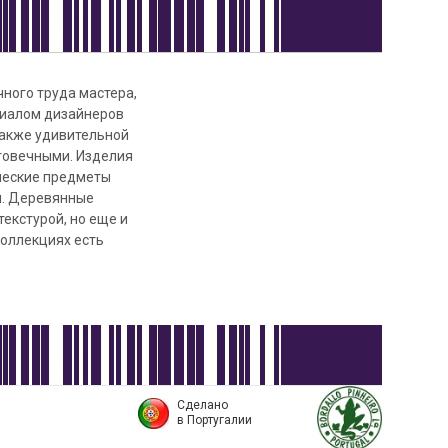
чного труда мастера,
риалом дизайнеров
 также удивительной
лговечными. Изделия
ческие предметы
м. Деревянные
екстурой, но еще и
коллекциях есть
Сделано
в Португалии