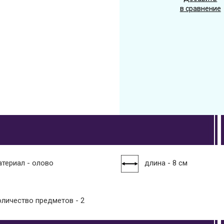
в сравнение
атериал - олово
длина - 8 см
оличество предметов - 2