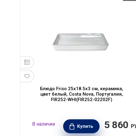
Блюдо Friso 25x18.5х3 см, керамика,
ta
цвет белый, Costa Nova, Португалия,
-
FIR252-WHI(FIR252-02202F)
70
5 860
В наличии
РУБ.
Р
Купить