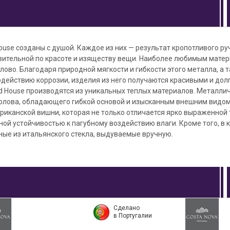
use созданы с душой. Каждое из них — результат кропотливого ру
вительной по красоте и изяществу вещи. Наиболее любимым мате
лово. Благодаря природной мягкости и гибкости этого металла, а
одействию коррозии, изделия из него получаются красивыми и до
d House производятся из уникальных теплых материалов. Металли
 олова, обладающего гибкой основой и изысканным внешним видо
риканской вишни, которая не только отличается ярко выраженной т
ой устойчивостью к пагубному воздействию влаги. Кроме того, в 
ые из итальянского стекла, выдуваемые вручную.
Сделано
в Португалии