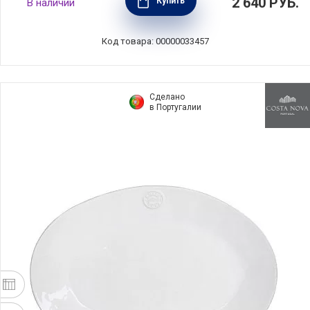
2 640
РУБ.
Купить
В наличии
керамика, цвет кремовый, Costa Nova,
BOP162-CRM(BOP162-00422T)
Код товара: 00000033457
Сделано
в Португалии