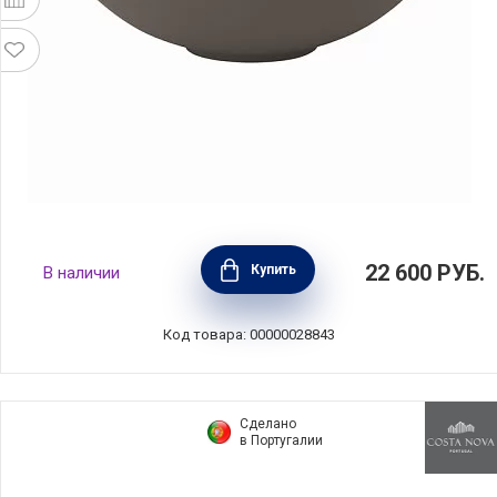
Салатник Gio Stone 28,8 см, материал
22 600
РУБ.
Купить
В наличии
каменная керамика, цвет серый, Wedgwood,
Великобритания, 1052252
Код товара: 00000028843
Сделано
в Португалии