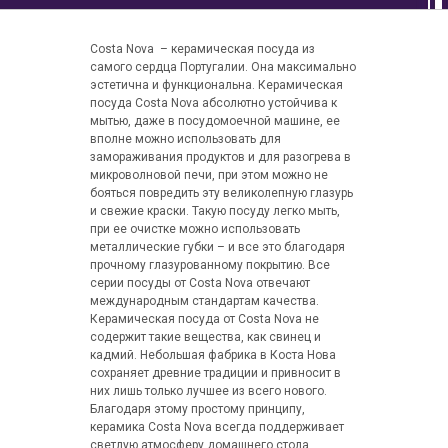
Costa Nova – керамическая посуда из
самого сердца Португалии. Она максимально
эстетична и функциональна. Керамическая
посуда Costa Nova абсолютно устойчива к
мытью, даже в посудомоечной машине, ее
вполне можно использовать для
замораживания продуктов и для разогрева в
микроволновой печи, при этом можно не
бояться повредить эту великолепную глазурь
и свежие краски. Такую посуду легко мыть,
при ее очистке можно использовать
металлические губки – и все это благодаря
прочному глазурованному покрытию. Все
серии посуды от Costa Nova отвечают
международным стандартам качества.
Керамическая посуда от Costa Nova не
содержит такие вещества, как свинец и
кадмий. Небольшая фабрика в Коста Нова
сохраняет древние традиции и привносит в
них лишь только лучшее из всего нового.
Благодаря этому простому принципу,
керамика Costa Nova всегда поддерживает
светлую атмосферу домашнего стола,