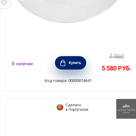
7 960
Блюдо Nova 30x21 см, материал керамика,
Купить
В наличии
цвет белый, Costa Nova, Португалия,
5 580
РУБ.
NOA302-WHE(NOA302-02203B)
Код товара: 00000014641
Сделано
в Португалии