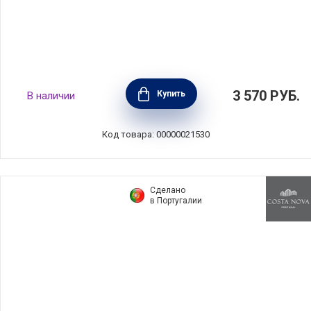
Тарелка глубокая Roda 960 мл, диаметр 21,5
3 570
РУБ.
Купить
В наличии
см, материал керамика, цвет черный, Costa
Nova, Португалия, RTP225-BLK(RTP225-964)
Код товара: 00000021530
Сделано
в Португалии