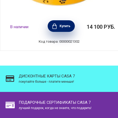
Подсвечник со свечой Wonderlust, высота
14 100
РУБ.
Купить
В наличии
8,5 см, материал фарфор, цвет желтый,
Wedgwood, Великобритания, 40032687
Код товара: 00000021302
ДИСКОНТНЫЕ КАРТЫ CASA 7
покупайте больше - платите меньше!
ПОДАРОЧНЫЕ СЕРТИФИКАТЫ CASA 7
лучший подарок, когда не знаете, что подарить!