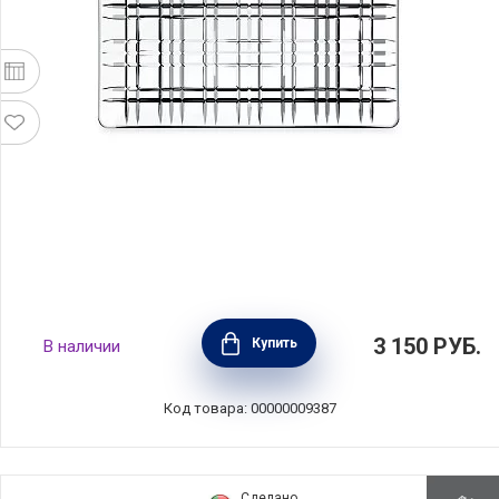
Блюдо прямоугольное Square 28х14 см,
3 150
РУБ.
Купить
В наличии
хрусталь, Nachtmann, 101047
Код товара: 00000009387
Сделано