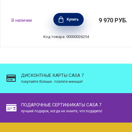
Чаша Riviera 22 см, материал керамика, цвет
9 970
РУБ.
Купить
В наличии
зеленый, Costa Nova, Португалия, VEP223-
TMT(VEP223-01520E)
Код товара: 00000026254
ДИСКОНТНЫЕ КАРТЫ CASA 7
покупайте больше - платите меньше!
ПОДАРОЧНЫЕ СЕРТИФИКАТЫ CASA 7
лучший подарок, когда не знаете, что подарить!