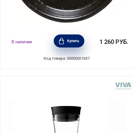
Тарелка десертная Notos 8 см, материал
1 260
РУБ.
Купить
В наличии
керамика, цвет черный, Costa Nova,
Португалия, NLD081-LTB(NLD081-VC7192)
Код товара: 00000021637