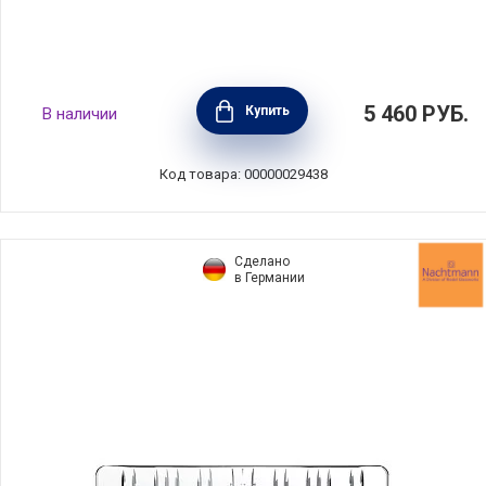
Кувшин Rivera, объем 530 мл, цвет черный,
5 460
РУБ.
Купить
В наличии
керамика, Costa Nova, Португалия, SLZ192-
SBN(SLZ192-VC7126)
Код товара: 00000029438
Сделано
в Германии