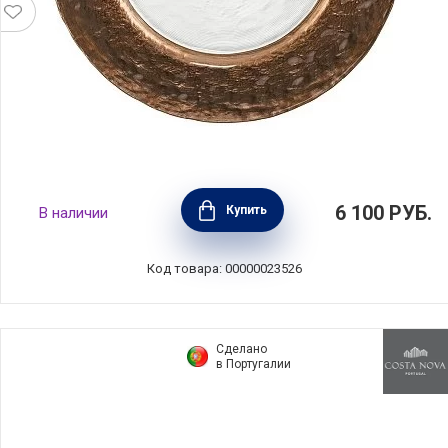
Тарелка подстановочная Kaya 34 см с
6 100
РУБ.
Купить
В наличии
медным покрытием, материал
бессвинцовый хрусталь, Eisch, Германия,
77351501
Код товара: 00000023526
Сделано
в Португалии