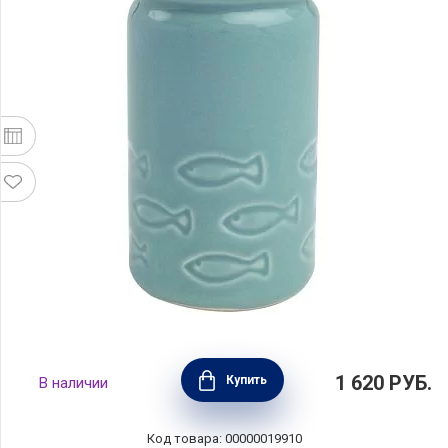
Перечница Ocean, диаметр 4,5 см, материал
1 620
РУБ.
Купить
В наличии
керамика, цвет синий, T&G,
Великобритания, 18608
Код товара: 00000019910