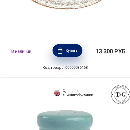
Блюдо овальное Sardegna 46x31 см,
13 300
РУБ.
Купить
В наличии
керамика, Costa Nova, Португалия, SD745-
WBL(WWA461-01122C)
Код товара: 00000036168
Сделано
в Великобритании