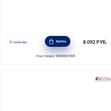
Масленка Regale 22,5х15,5х9 см, материал
8 092
РУБ.
Купить
В наличии
керамика, Nuova Cer, Италия, 7378-RGE
Код товара: 00000025908