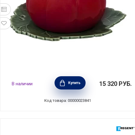
Масленка с крышкой "Томат", длина 20 см,
15 320
РУБ.
Купить
В наличии
цвет красный, керамика, Bordallo Pinheiro,
Португалия, BOR65007111
Код товара: 00000023841