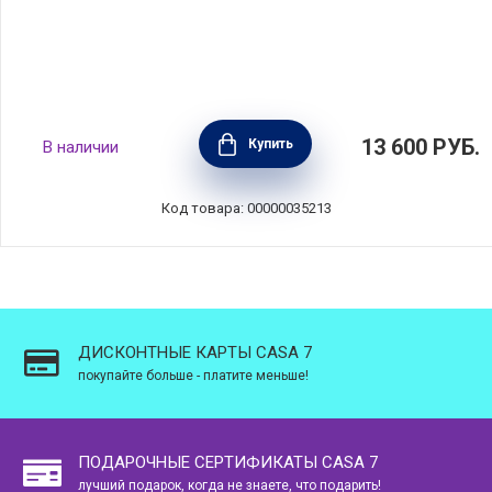
Масленка 16,5х11,5х7,5 см, керамика, цвет
13 600
РУБ.
Купить
В наличии
трюфель, Emile Henry, Франция, 710225
Код товара: 00000035213
ДИСКОНТНЫЕ КАРТЫ CASA 7
покупайте больше - платите меньше!
ПОДАРОЧНЫЕ СЕРТИФИКАТЫ CASA 7
лучший подарок, когда не знаете, что подарить!