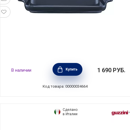
Маслёнка Indulgence 20х12 см, фарфор,
1 690
РУБ.
Купить
В наличии
цвет синий, Maxwell & Williams, MW451-
IA0398
Код товара: 00000034664
Сделано
в Италии