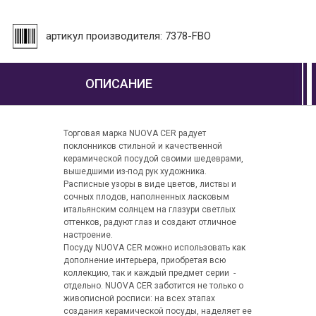
артикул производителя: 7378-FBO
ОПИСАНИЕ
Торговая марка NUOVA CER радует
поклонников стильной и качественной
керамической посудой своими шедеврами,
вышедшими из-под рук художника.
Расписные узоры в виде цветов, листвы и
сочных плодов, наполненных ласковым
итальянским солнцем на глазури светлых
оттенков, радуют глаз и создают отличное
настроение.
Посуду NUOVA CER можно использовать как
дополнение интерьера, приобретая всю
коллекцию, так и каждый предмет серии -
отдельно. NUOVA CER заботится не только о
живописной росписи: на всех этапах
создания керамической посуды, наделяет ее