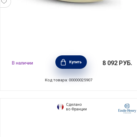
Масленка Petali di Primavera 22,5х15,5х9 см,
8 092
РУБ.
Купить
В наличии
материал керамика, Nuova Cer, Италия,
7378-PDP
Код товара: 00000025907
Сделано
во Франции