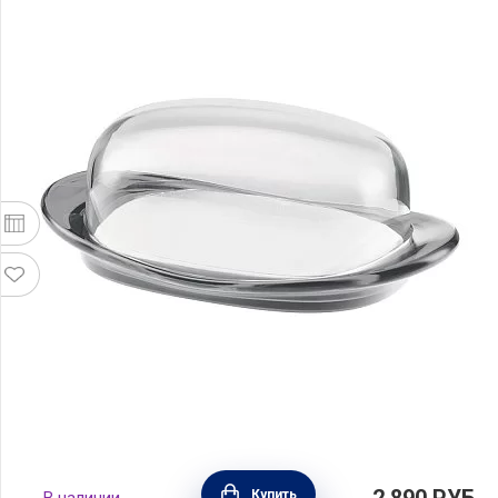
Масленка с крышкой Feeling материал
2 890
РУБ.
Купить
В наличии