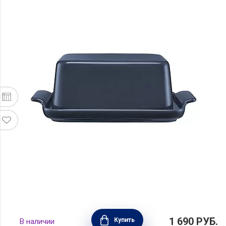
Маслёнка Indulgence 20х12 см, фарфор,
1 690
РУБ.
Купить
В наличии
цвет синий, Maxwell & Williams, MW451-