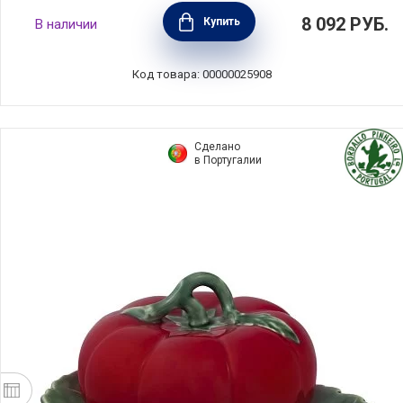
Масленка Regale 22,5х15,5х9 см, материал
8 092
РУБ.
Купить
В наличии
керамика, Nuova Cer, Италия, 7378-RGE
Код товара: 00000025908
Сделано
в Португалии