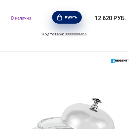
Масленка, 16,5х11,5х7,5 см, материал
12 620
РУБ.
Купить
В наличии
керамика, цвет кремовый, Emile Henry,
Франция, 020225
Код товара: 00000006055