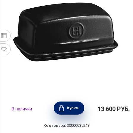
Масленка 16,5х11,5х7,5 см, керамика, цвет
13 600
РУБ.
Купить
В наличии
трюфель, Emile Henry, Франция, 710225
Код товара: 00000035213