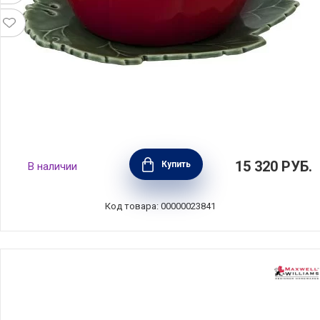
Масленка с крышкой "Томат", длина 20 см,
15 320
РУБ.
Купить
В наличии
цвет красный, керамика, Bordallo Pinheiro,
Португалия, BOR65007111
Код товара: 00000023841