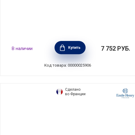
Масленка Mercato della Terra 22,5х15,5х9
7 752
РУБ.
Купить
В наличии
см, материал керамика, Nuova Cer, Италия,
7378-MDT
Код товара: 00000025906
Сделано
во Франции