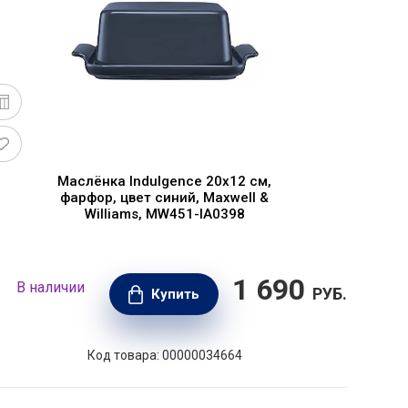
Маслёнка Indulgence 20х12 см,
фарфор, цвет синий, Maxwell &
Williams, MW451-IA0398
1 690
В наличии
В н
РУБ.
Купить
Код товара: 00000034664