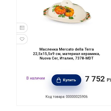
а,
Масленка Mercato della Terra
,
22,5х15,5х9 см, материал керамика,
Nuova Cer, Италия, 7378-MDT
600
7 752
В наличии
РУБ.
Р
Купить
Код товара: 00000025906