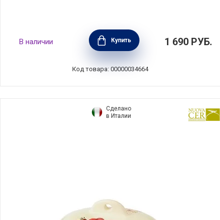
Маслёнка Indulgence 20х12 см, фарфор,
1 690
РУБ.
Купить
В наличии
цвет синий, Maxwell & Williams, MW451-
IA0398
Код товара: 00000034664
Сделано
в Италии