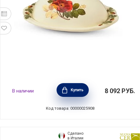
Масленка Regale 22,5х15,5х9 см, материал
8 092
РУБ.
Купить
В наличии
керамика, Nuova Cer, Италия, 7378-RGE
Код товара: 00000025908
Сделано
в Италии