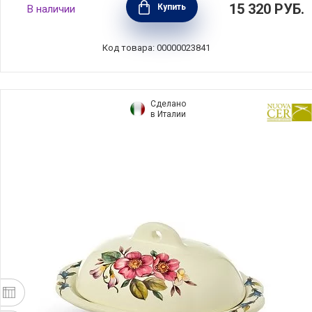
15 320
РУБ.
Купить
В наличии
цвет красный, керамика, Bordallo Pinheiro,
Португалия, BOR65007111
Код товара: 00000023841
Сделано
в Италии