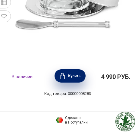
Икорница c ножом 14х14х7см,
4 990
РУБ.
Купить
В наличии
нержавеющая сталь + стекло, Regent, RE-
15937.5N
Код товара: 00000008283
Сделано
в Португалии