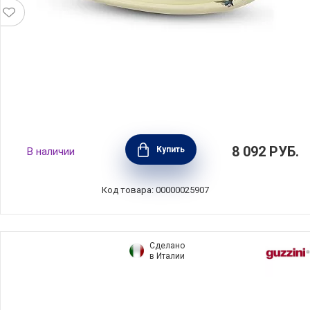
Масленка Petali di Primavera 22,5х15,5х9 см,
8 092
РУБ.
Купить
В наличии
материал керамика, Nuova Cer, Италия,
7378-PDP
Код товара: 00000025907
Сделано
в Италии