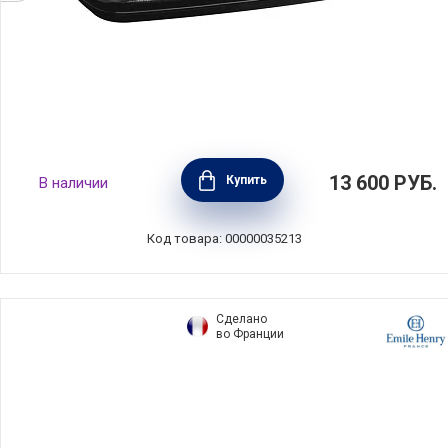
Масленка 16,5х11,5х7,5 см, керамика, цвет
13 600
РУБ.
Купить
В наличии
трюфель, Emile Henry, Франция, 710225
Код товара: 00000035213
Сделано
во Франции