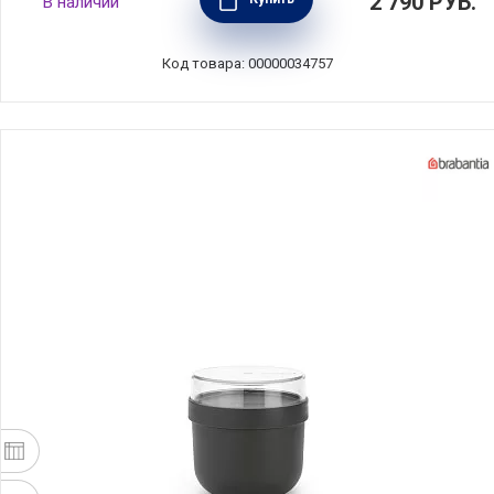
2 790
РУБ.
В наличии
белый, пластик, Brabantia, 202568
Код товара: 00000034757