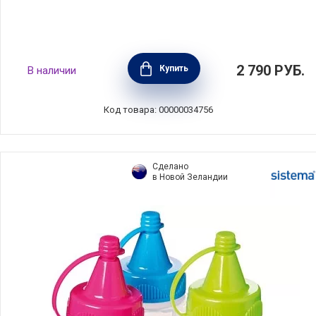
Кружка суповая Make & Take 600 мл, белый,
2 790
РУБ.
Купить
В наличии
пластик, Brabantia, 203848
Код товара: 00000034756
Сделано
в Новой Зеландии