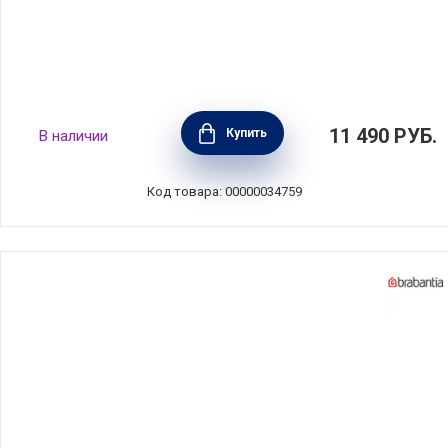
Набор для завтрака и обеда Make & Take,
11 490
РУБ.
Купить
В наличии
тёмно-серый, пластик, Brabantia, 206740
Код товара: 00000034759