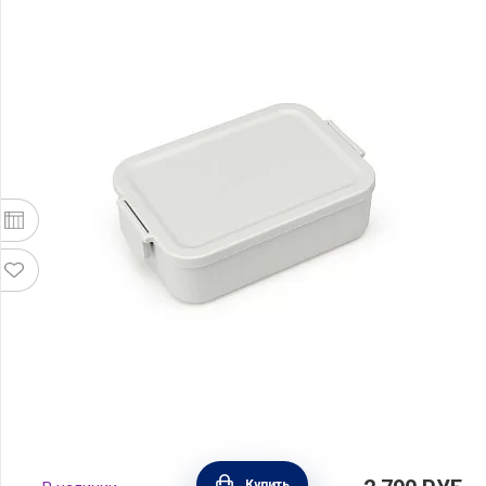
Ланчбокс Make & Take средний 20х13,5 см,
Купить