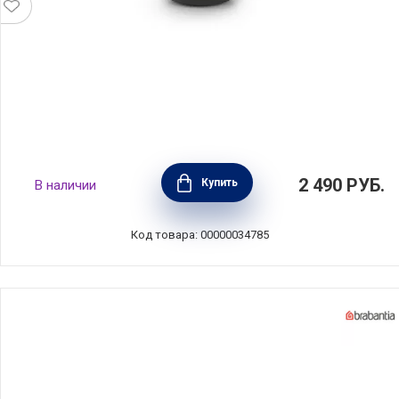
Чаша для завтрака Make & Take 500 мл,
2 490
РУБ.
Купить
В наличии
тёмно-серый, пластик, Brabantia, 204180
Код товара: 00000034785