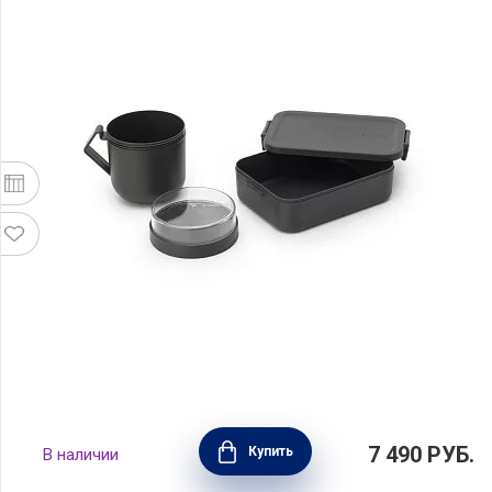
Набор для ланча Make & Take, тёмно-серый,
7 490
РУБ.
Купить
В наличии
пластик, Brabantia, 206665