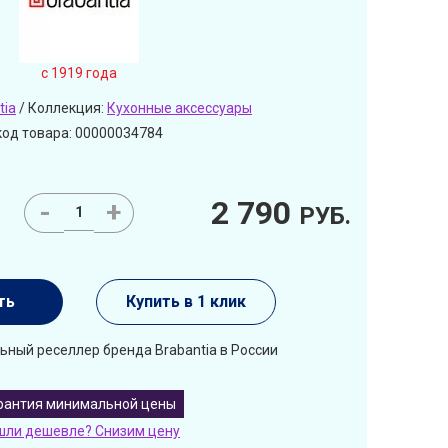
c 1919 года
tia
/ Коллекция:
Кухонные аксессуары
код товара: 00000034784
2 790
-
+
РУБ.
ть
Купить в 1 клик
ьный реселлер бренда Brabantia в России
рантия минимальной цены
шли дешевле? Снизим цену