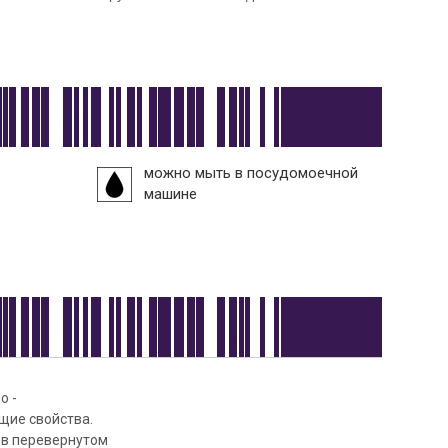
можно мыть в посудомоечной
машине
о -
щие свойства.
- в перевернутом