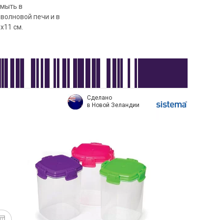
 мыть в
волновой печи и в
х11 см.
Сделано
в Новой Зеландии