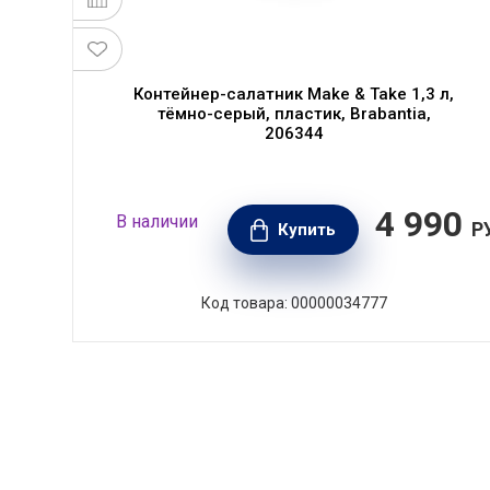
Контейнер-салатник Make & Take 1,3 л,
A.
тёмно-серый, пластик, Brabantia,
206344
80
4 990
В наличии
РУБ.
Р
Купить
Код товара: 00000034777