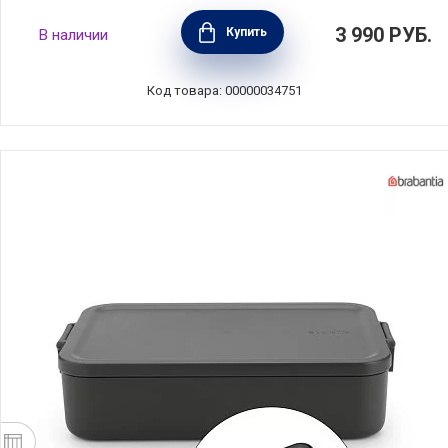
Ланчбокс Make & Take большой 25х16,6х6
3 990
РУБ.
Купить
В наличии
см, мятно-голубой, пластик, Brabantia,
203145
Код товара: 00000034751