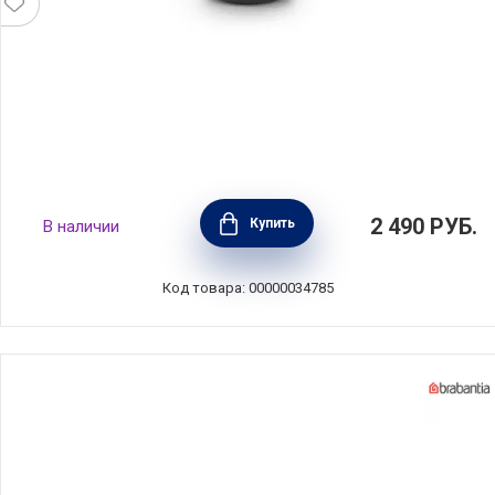
Чаша для завтрака Make & Take 500 мл,
2 490
РУБ.
Купить
В наличии
тёмно-серый, пластик, Brabantia, 204180
Код товара: 00000034785