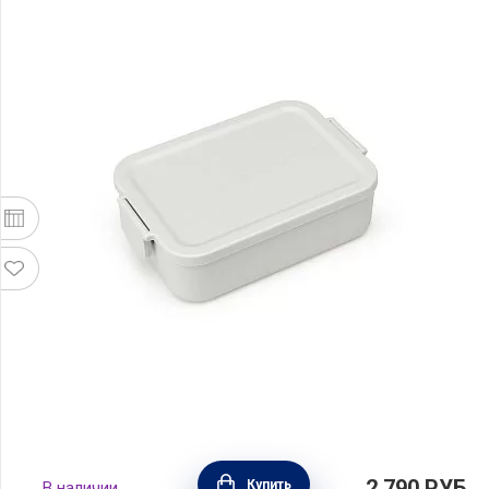
Ланчбокс Make & Take средний 20х13,5 см,
2 790
РУБ.
Купить
В наличии