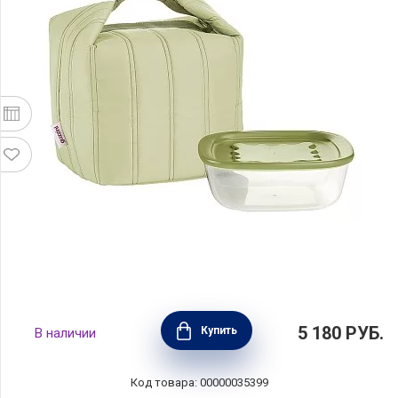
Набор из термосумки и контейнера Handy
5 180
РУБ.
Купить
В наличии
Bio 1,4 л, зеленый, полиэстер+пластик,
Guzzini, Италия, 032915253
Код товара: 00000035399