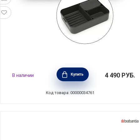
Ланчбокс Bento Make & Take большой
4 490
РУБ.
Купить
В наличии
25х16,6х16,7 см, тёмно-серый, пластик,
Brabantia, 203480
Код товара: 00000034761