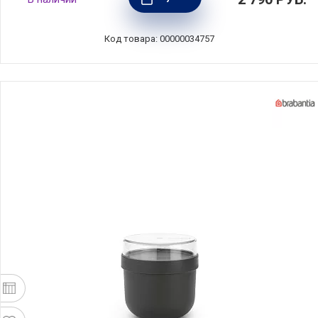
белый, пластик, Brabantia, 202568
Код товара: 00000034757