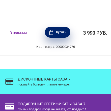
Контейнер-тарелка для обедов Make & Take
3 990
РУБ.
Купить
В наличии
1 л, мятно-голубой, пластик, Brabantia,
206320
Код товара: 00000034776
ДИСКОНТНЫЕ КАРТЫ CASA 7
покупайте больше - платите меньше!
ПОДАРОЧНЫЕ СЕРТИФИКАТЫ CASA 7
лучший подарок, когда не знаете, что подарить!