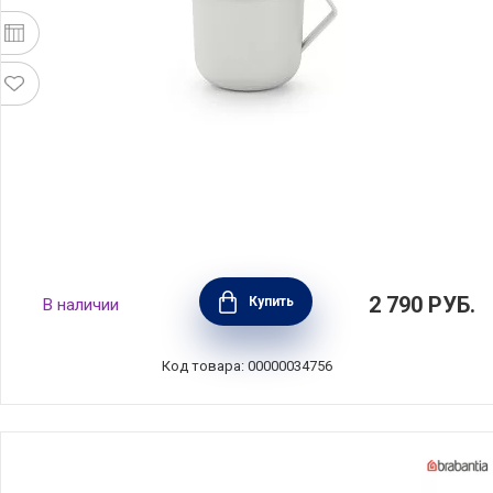
Кружка суповая Make & Take 600 мл, белый,
2 790
РУБ.
Купить
В наличии
пластик, Brabantia, 203848
Код товара: 00000034756