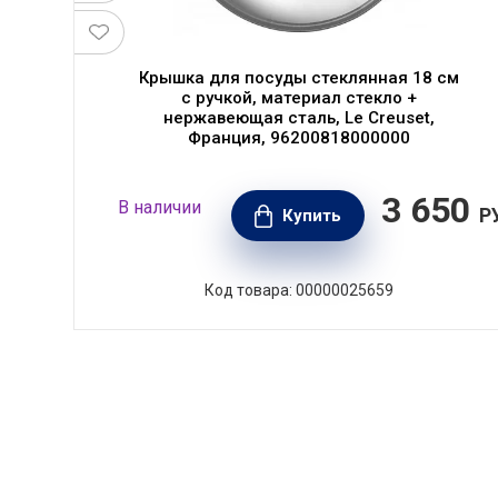
Крышка для посуды стеклянная 18 см
с ручкой, материал стекло +
нержавеющая сталь, Le Creuset,
Франция, 96200818000000
90
3 650
В наличии
РУБ.
Р
Купить
Код товара: 00000025659