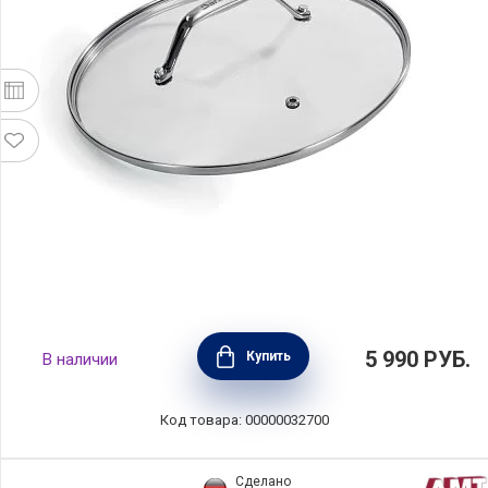
Крышка Black Titan 32 см, стекло, Barazzoni,
5 990
РУБ.
Купить
В наличии
Италия, 85503503298
Код товара: 00000032700
Сделано