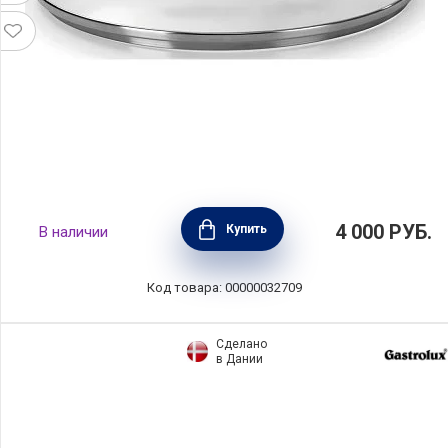
Крышка 33 Carati, диаметр 24 см, стекло,
4 000
РУБ.
Купить
В наличии
Barazzoni, Италия, 84913502497
Код товара: 00000032709
Сделано
в Дании