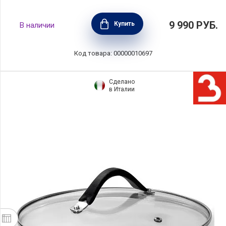
Крышка Chef 28 см нержавеющая сталь
9 990
РУБ.
Купить
В наличии
18/10, BEKA, Бельгия, 12069280
Код товара: 00000010697
Сделано
в Италии