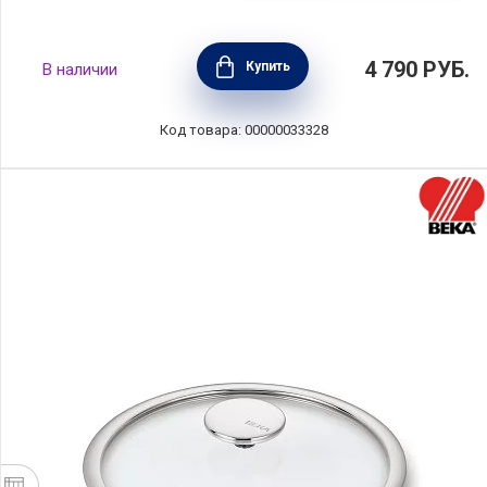
Крышка с арома-ручкой-дозатором 24 см,
4 790
РУБ.
Купить
В наличии
жаропрочное стекло, AMT Gastroguss,
AMT024A
Код товара: 00000033328