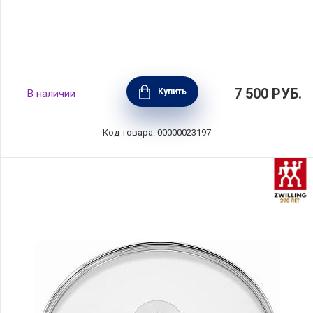
Съемная ручка Zenith 3 короткая, цвет
7 500
РУБ.
Купить
В наличии
черный, материал нержавеющая сталь +
бакелит, Cristel, Франция, PLZ03
Код товара: 00000023197