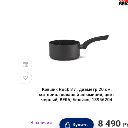
я
Ковшик Rock 3 л, диаметр 20 см,
0
материал кованый алюминий, цвет
черный, BEKA, Бельгия, 13956204
50
8 490
В наличии
РУБ.
Р
Купить