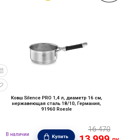
Ковш Silence PRO 1,4 л, диаметр 16 см,
нержавеющая сталь 18/10, Германия,
91960 Roesle
16 470
В наличии
В н
13 999
Купить