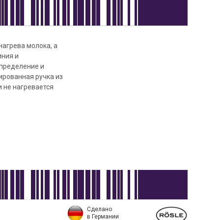
нагрева молока, а
иния и
пределение и
ированная ручка из
и не нагревается
Сделано
в Германии