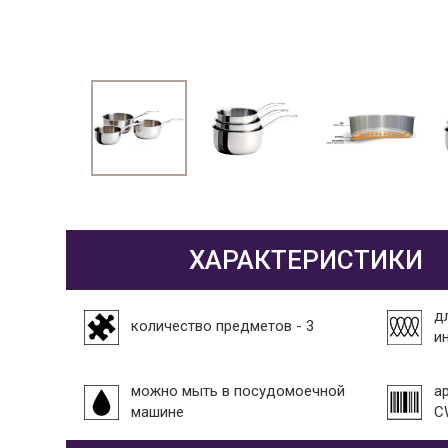
ХАРАКТЕРИСТИКИ
д
количество предметов - 3
и
можно мыть в посудомоечной
а
машине
C