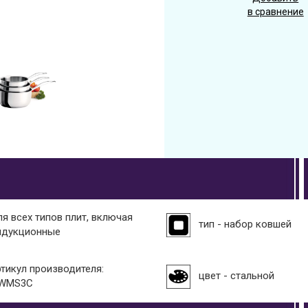
в сравнение
ля всех типов плит, включая
тип - набор ковшей
ндукционные
ртикул производителя:
цвет - стальной
WMS3C