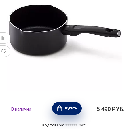
Ковш с антипригарным покрытием Twist 1,2
5 490
РУБ.
Купить
В наличии
л алюминий, BEKA, Бельгия, 13856164
Код товара: 00000010921