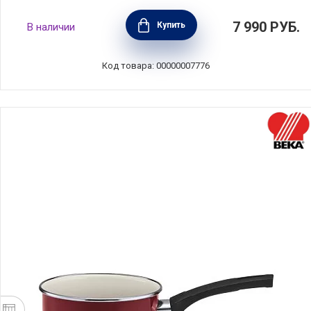
Ковшик Локост 1,1 л, 14 см, Silampos,
7 990
РУБ.
Купить
В наличии
63C122WG1114
Код товара: 00000007776