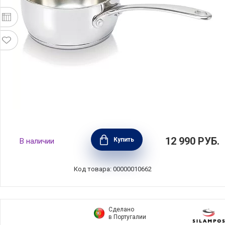
Ковш Belvia 2,1 л диаметр 18 см,
12 990
РУБ.
Купить
В наличии
нержавеющая сталь 18/10, BEKA, Бельгия,
13516184
Код товара: 00000010662
Сделано
в Португалии