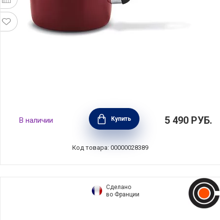
Ковшик Boheme Red 3 л, диаметр 20 см,
5 490
РУБ.
Купить
В наличии
углеродистая сталь, цвет красный, BEKA,
Бельгия, 14926204
Код товара: 00000028389
Сделано
во Франции