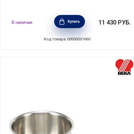
Ковш для молока Professional 2,25 л,
11 430
РУБ.
Купить
В наличии
нержавеющая сталь, Barazzoni, Италия,
169613014
Код товара: 00000031660