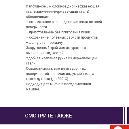
Капсульное 3-х слойное дно (нержавеющая
сталь-алюминий-нержавеющая сталь)
обеспечивает:
– оптимальное распределение тепла по всей
поверхности
– приготовление без пригорания пищи
– сохранение полезных свойств продуктов
– долгую теплоотдачу
Закругленный край для аккуратного
выливания жидкостей.
Удобная клепаная ручка из нержавеющей
стали.
Совместимость: все типы варочных
поверхностей, включая индукционные, а
также духовка (до 200°С).
Подходит для мытья в посудомоечной
машине.
СМОТРИТЕ ТАКЖЕ