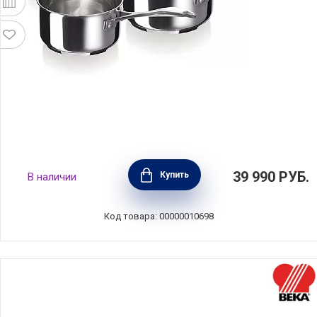
Набор посуды из 3-х ковшей Chef
39 990
РУБ.
Купить
В наличии
нержавеющая сталь 18/10, BEKA, Бельгия,
12066974
Код товара: 00000010698