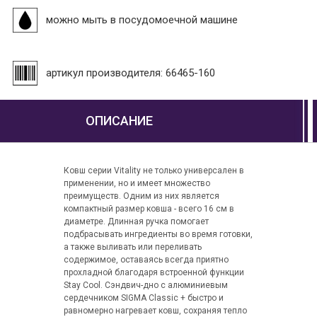
можно мыть в посудомоечной машине
артикул производителя: 66465-160
ОПИСАНИЕ
Ковш серии Vitality не только универсален в
применении, но и имеет множество
преимуществ. Одним из них является
компактный размер ковша - всего 16 см в
диаметре. Длинная ручка помогает
подбрасывать ингредиенты во время готовки,
а также выливать или переливать
содержимое, оставаясь всегда приятно
прохладной благодаря встроенной функции
Stay Cool. Сэндвич-дно с алюминиевым
сердечником SIGMA Classic + быстро и
равномерно нагревает ковш, сохраняя тепло