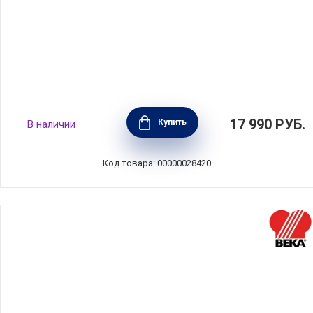
Ковшик Maestro 2 л, диаметр 20 см,
17 990
РУБ.
Купить
В наличии
нержавеющая сталь, цвет стальной, BEKA,
Бельгия, 15026214
Код товара: 00000028420