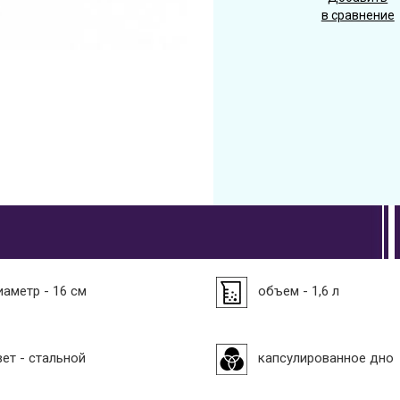
в сравнение
иаметр - 16 см
объем - 1,6 л
вет - стальной
капсулированное дно