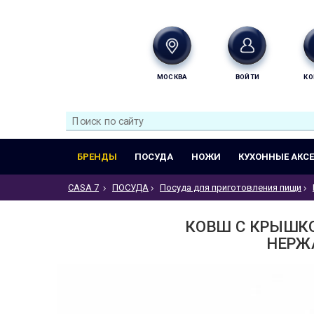
МОСКВА
ВОЙТИ
КО
БРЕНДЫ
ПОСУДА
НОЖИ
КУХОННЫЕ АКС
CASA 7
ПОСУДА
Посуда для приготовления пищи
КОВШ С КРЫШКОЙ
НЕРЖА