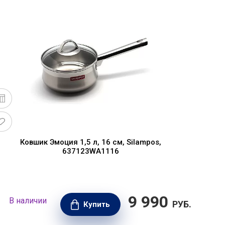
Ковшик Эмоция 1,5 л, 16 см, Silampos,
637123WA1116
9 990
В наличии
В н
РУБ.
Купить