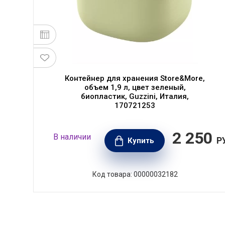
Контейнер для хранения Store&More,
объем 1,9 л, цвет зеленый,
биопластик, Guzzini, Италия,
170721253
00
2 250
В наличии
РУБ.
Р
Купить
Код товара: 00000032182