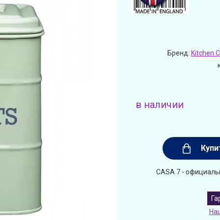
Бренд:
Kitchen C
в наличии
Купи
CASA 7 - официальн
Га
На