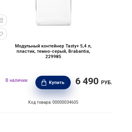
Модульный контейнер Tasty+ 5,4 л,
М
пластик, темно-серый, Brabantia,
229985
6 490
В наличии
В н
РУБ.
Купить
Код товара: 00000034605