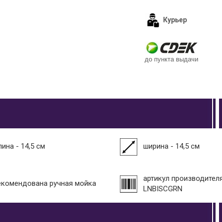
Курьер
до пункта выдачи
ина - 14,5 см
ширина - 14,5 см
артикул производителя
екомендована ручная мойка
LNBISCGRN