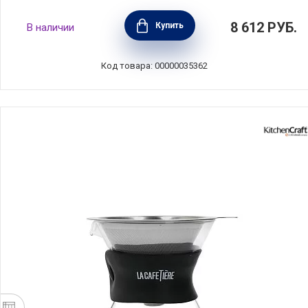
Кофейник френч-пресс La Cafetiere 1 л,
8 612
РУБ.
Купить
В наличии
зеленый, сталь+стекло, Kitchen Craft,
Великобритания, LCPISA8CPGRNW
Код товара: 00000035362