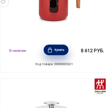
Кофейник френч-пресс La Cafetiere 1 л,
8 612
РУБ.
Купить
В наличии
сталь+стекло+дерево, цвет красный,
Kitchen Craft, Великобритания,
LCPISA8CPREDW
Код товара: 00000035321