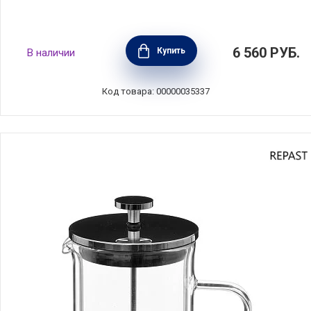
Кофейник френч-пресс La Cafetiere 850 мл,
6 560
РУБ.
Купить
В наличии
нержавеющая сталь+стекло, Kitchen Craft,
Великобритания, LCROMA6CPSIL
Код товара: 00000035337