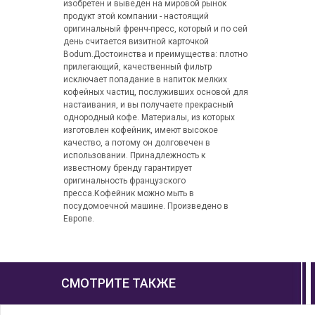
изобретен и выведен на мировой рынок
продукт этой компании - настоящий
оригинальный френч-пресс, который и по сей
день считается визитной карточкой
Bodum.Достоинства и преимущества: плотно
прилегающий, качественный фильтр
исключает попадание в напиток мелких
кофейных частиц, послуживших основой для
настаивания, и вы получаете прекрасный
однородный кофе. Материалы, из которых
изготовлен кофейник, имеют высокое
качество, а потому он долговечен в
использовании. Принадлежность к
известному бренду гарантирует
оригинальность французского
пресса.Кофейник можно мыть в
посудомоечной машине. Произведено в
Европе.
СМОТРИТЕ ТАКЖЕ