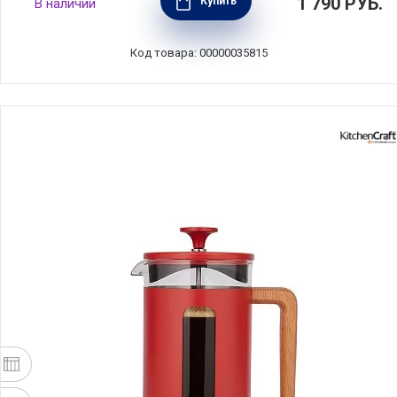
1 790
РУБ.
Купить
В наличии
серый, Anna Lafarg, ANLAF-321702D
Код товара: 00000035815