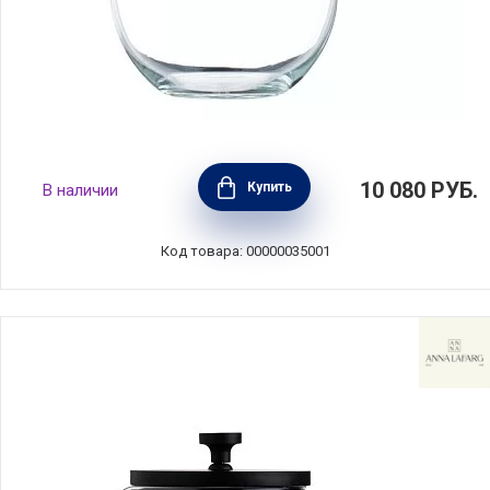
Кофеварка-пуровер для меденного
10 080
РУБ.
Купить
В наличии
приготовления кофе 1,1 л, стекло, Kitchen
Craft, Великобритания, LCSLOWBREW
Код товара: 00000035001