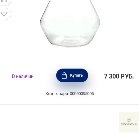
Кофеварка-пуровер для меденного
7 300
РУБ.
Купить
В наличии
приготовления кофе 400 мл, стекло, Kitchen
Craft, Великобритания, LCCOFCARAFE
Код товара: 00000035005