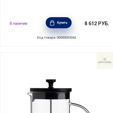
Кофейник френч-пресс La Cafetiere 1 л,
8 612
РУБ.
Купить
В наличии
зеленый, сталь+стекло, Kitchen Craft,
Великобритания, LCPISA8CPGRNW
Код товара: 00000035362