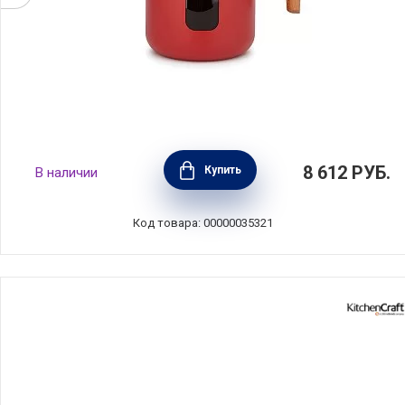
Кофейник френч-пресс La Cafetiere 1 л,
8 612
РУБ.
Купить
В наличии
сталь+стекло+дерево, цвет красный,
Kitchen Craft, Великобритания,
LCPISA8CPREDW
Код товара: 00000035321