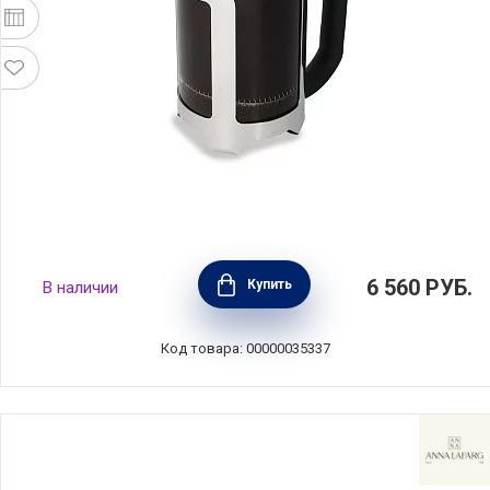
Кофейник френч-пресс La Cafetiere 850 мл,
6 560
РУБ.
Купить
В наличии
нержавеющая сталь+стекло, Kitchen Craft,
Великобритания, LCROMA6CPSIL
Код товара: 00000035337