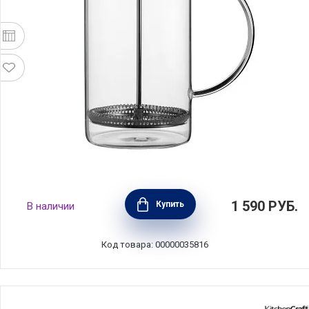
Френч-пресс 1 л, стекло+пластик,
1 590
РУБ.
Купить
В наличии
прозрачный, Anna Lafarg, ANLAF-72656R
Код товара: 00000035816