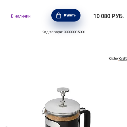
Кофеварка-пуровер для меденного
10 080
РУБ.
Купить
В наличии
приготовления кофе 1,1 л, стекло, Kitchen
Craft, Великобритания, LCSLOWBREW
Код товара: 00000035001