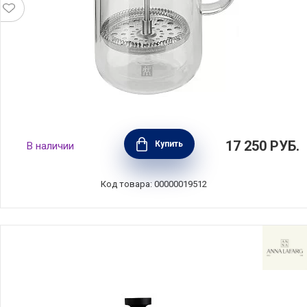
Френч-пресс с двойными стенками объем
17 250
РУБ.
Купить
В наличии
750 мл, материал стекло, Zwilling J.A.
Henckels, Германия, 39500-300
Код товара: 00000019512