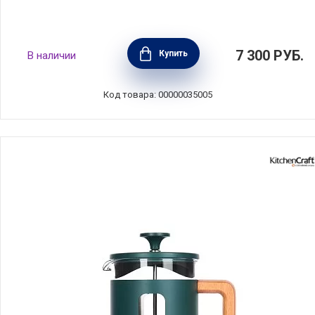
Кофеварка-пуровер для меденного
7 300
РУБ.
Купить
В наличии
приготовления кофе 400 мл, стекло, Kitchen
Craft, Великобритания, LCCOFCARAFE
Код товара: 00000035005