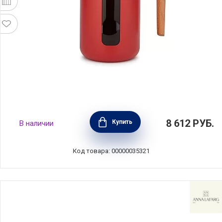
Кофейник френч-пресс La Cafetiere 1 л,
8 612
РУБ.
Купить
В наличии
сталь+стекло+дерево, цвет красный,
Kitchen Craft, Великобритания,
LCPISA8CPREDW
Код товара: 00000035321