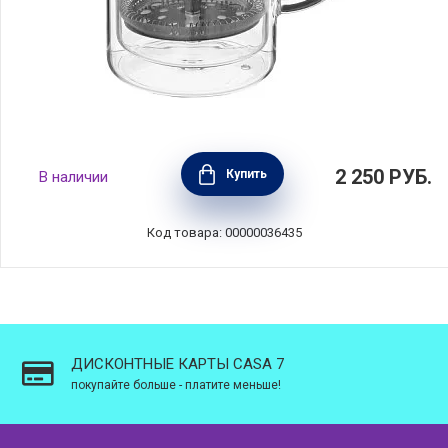
Френч-пресс с двойными стенками 600 мл,
2 250
РУБ.
Купить
В наличии
стекло, Repast, RP60938
Код товара: 00000036435
ДИСКОНТНЫЕ КАРТЫ CASA 7
покупайте больше - платите меньше!