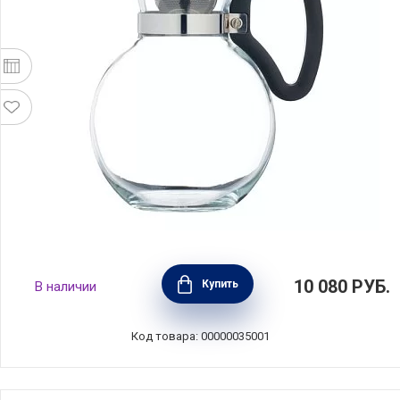
Кофеварка-пуровер для меденного
10 080
РУБ.
Купить
В наличии
приготовления кофе 1,1 л, стекло, Kitchen
Craft, Великобритания, LCSLOWBREW
Код товара: 00000035001