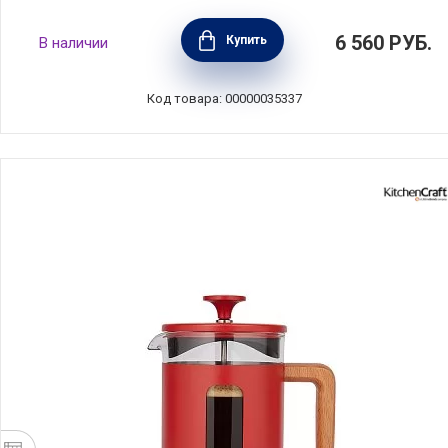
Кофейник френч-пресс La Cafetiere 850 мл,
6 560
РУБ.
Купить
В наличии
нержавеющая сталь+стекло, Kitchen Craft,
Великобритания, LCROMA6CPSIL
Код товара: 00000035337