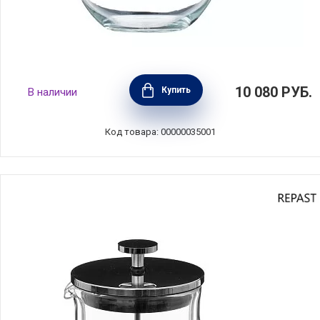
Кофеварка-пуровер для меденного
10 080
РУБ.
Купить
В наличии
приготовления кофе 1,1 л, стекло, Kitchen
Craft, Великобритания, LCSLOWBREW
Код товара: 00000035001