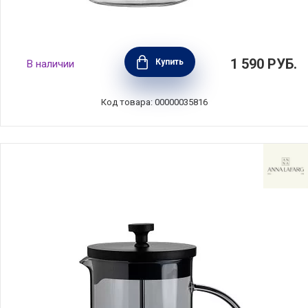
Френч-пресс 1 л, стекло+пластик,
1 590
РУБ.
Купить
В наличии
прозрачный, Anna Lafarg, ANLAF-72656R
Код товара: 00000035816