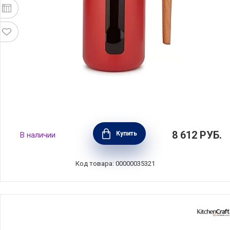
Кофейник френч-пресс La Cafetiere 1 л,
8 612
РУБ.
Купить
В наличии
сталь+стекло+дерево, цвет красный,
Kitchen Craft, Великобритания,
LCPISA8CPREDW
Код товара: 00000035321