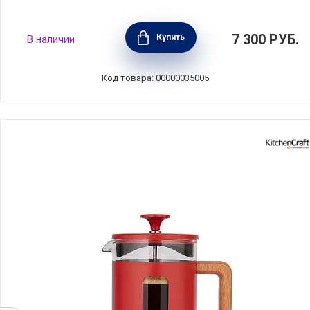
Кофеварка-пуровер для меденного
7 300
РУБ.
Купить
В наличии
приготовления кофе 400 мл, стекло, Kitchen
Craft, Великобритания, LCCOFCARAFE
Код товара: 00000035005