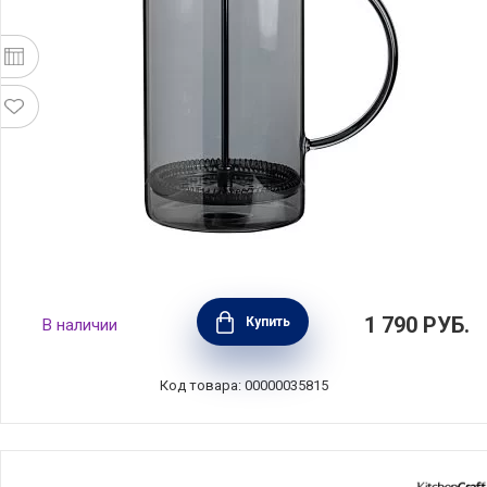
Френч-пресс 1 л, стекло+пластик, цвет
1 790
РУБ.
Купить
В наличии
серый, Anna Lafarg, ANLAF-321702D
Код товара: 00000035815