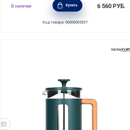
Кофейник френч-пресс La Cafetiere 850 мл,
6 560
РУБ.
Купить
В наличии
нержавеющая сталь+стекло, Kitchen Craft,
Великобритания, LCROMA6CPSIL
Код товара: 00000035337