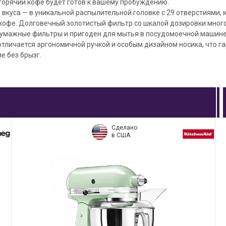
горячий кофе будет готов к вашему пробуждению.
вкуса — в уникальной распылительной головке с 29 отверстиями,
кофе. Долговечный золотистый фильтр со шкалой дозировки много
 бумажные фильтры и пригоден для мытья в посудомоечной машине
тличается эргономичной ручкой и особым дизайном носика, что г
е без брызг.
Сделано
в США