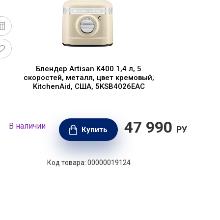
Блендер Artisan K400 1,4 л, 5
скоростей, металл, цвет кремовый,
KitchenAid, США, 5KSB4026EAC
47 990
В наличии
В н
РУБ.
Купить
Код товара: 00000019124