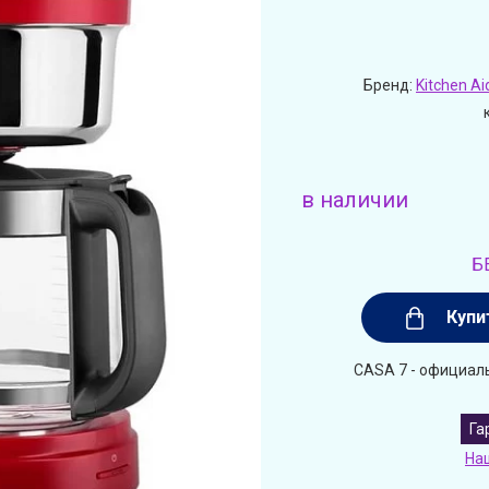
Бренд:
Kitchen Ai
в наличии
Б
Купи
CASA 7 - официаль
Га
На