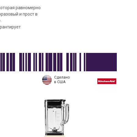
 которая равномерно
разовый и прост в
.
арантирует
Сделано
в США