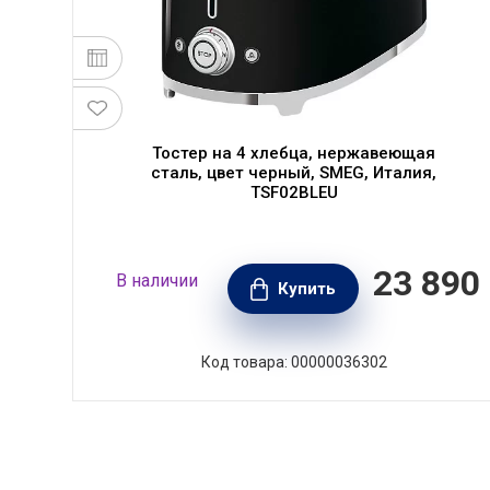
Тостер на 4 хлебца, нержавеющая
сталь, цвет черный, SMEG, Италия,
TSF02BLEU
990
23 890
В наличии
РУБ.
Купить
Код товара: 00000036302