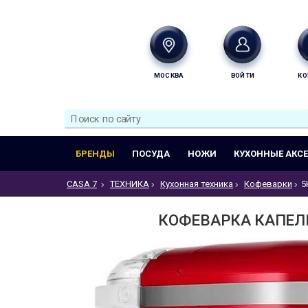
МОСКВА
ВОЙТИ
КО
БРЕНДЫ
ПОСУДА
НОЖИ
КУХОННЫЕ АКС
CASA 7
ТЕХНИКА
Кухонная техника
Кофеварки
5
КОФЕВАРКА КАПЕЛЬН