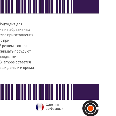
Подходит для
ие не абразивных
цессе приготовления
sc при
 режим, так как
Снимать посуду от
 продолжит
Silampos остается
аши деньги и время.
Сделано
во Франции