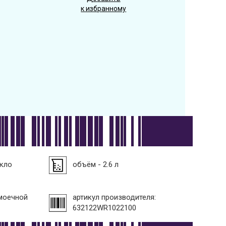
к избранному
екло
объём - 2.6 л
моечной
артикул производителя:
632122WR1022100