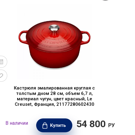
Кастрюля эмалированная круглая с
толстым дном 28 см, объем 6,7 л,
материал чугун, цвет красный, Le
Creuset, Франция, 21177280602430
54 800
В наличии
В н
РУБ.
Купить