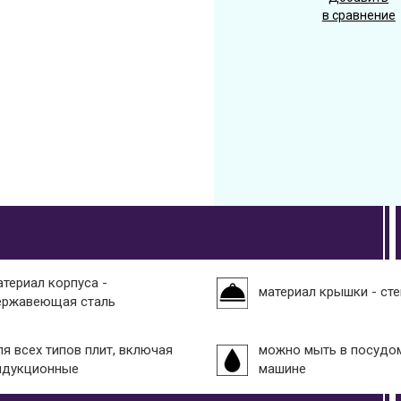
в сравнение
атериал корпуса -
материал крышки - ст
ержавеющая сталь
ля всех типов плит, включая
можно мыть в посудо
ндукционные
машине