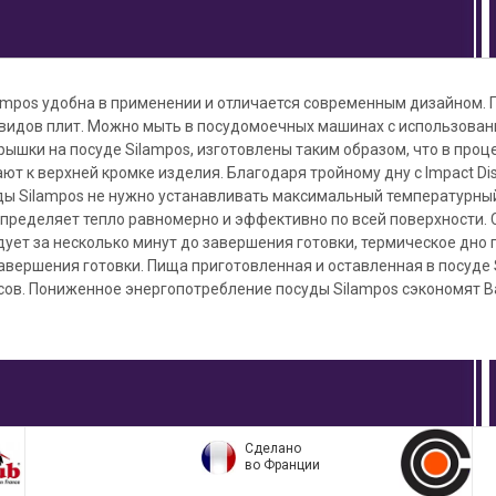
ampos удобна в применении и отличается современным дизайном. 
 видов плит. Можно мыть в посудомоечных машинах с использован
рышки на посуде Silampos, изготовлены таким образом, что в про
ют к верхней кромке изделия. Благодаря тройному дну с Impact Di
ды Silampos не нужно устанавливать максимальный температурный
пределяет тепло равномерно и эффективно по всей поверхности. 
дует за несколько минут до завершения готовки, термическое дно
авершения готовки. Пища приготовленная и оставленная в посуде 
сов. Пониженное энергопотребление посуды Silampos сэкономят В
Сделано
во Франции