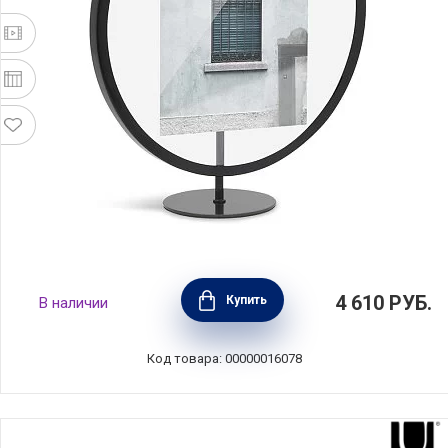
Фоторамка Infinity материал железо +
4 610
РУБ.
Купить
В наличии
стекло, цвет черный, Umbra, Канада,
1012272-040
Код товара: 00000016078