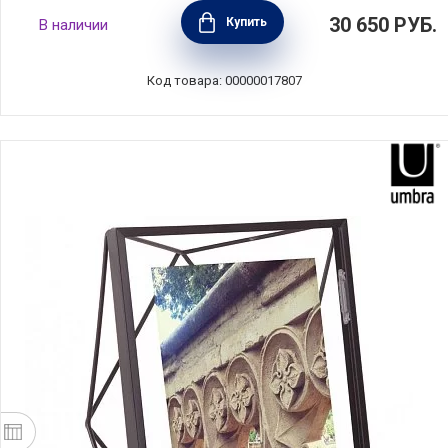
Фоторамка Vera Wang Love Knots 20x25 см,
30 650
РУБ.
Купить
В наличии
материал металл + стекло, Wedgwood,
Великобритания, 54735805756
Код товара: 00000017807