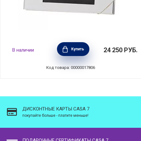
Фоторамка Vera Wang Love Knots 13x18 см,
24 250
РУБ.
Купить
В наличии
материал металл + стекло, Wedgwood,
Великобритания, 54735805754
Код товара: 00000017806
ДИСКОНТНЫЕ КАРТЫ CASA 7
покупайте больше - платите меньше!
ПОДАРОЧНЫЕ СЕРТИФИКАТЫ CASA 7