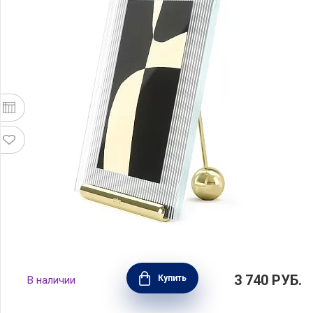
Фоторамка Flute 16х20 см, латунь, Umbra,
3 740
РУБ.
Купить
В наличии
Канада, 1021416-104