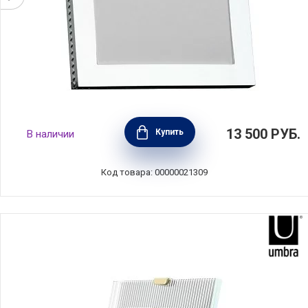
Фоторамка Vera Wang, 10х15 см, материал
13 500
РУБ.
Купить
В наличии
металл, цвет белый, Wedgwood,
Великобритания, 57000405811
Код товара: 00000021309