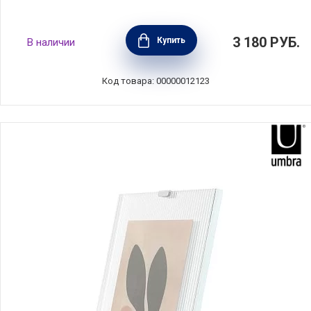
Фоторамка Prisma 13х18 см, цвет золотой,
3 180
РУБ.
Купить
В наличии
материал стекло + сталь, Umbra, Канада,
313015-221
Код товара: 00000012123