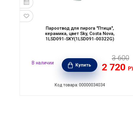
Пароотвод для пирога "Птица",
керамика, цвет Sky, Costa Nova,
1LSD091-SKY(1LSD091-00322G)
3 600
80
В наличии
2 720
РУБ.
Купить
Р
Код товара: 00000034034