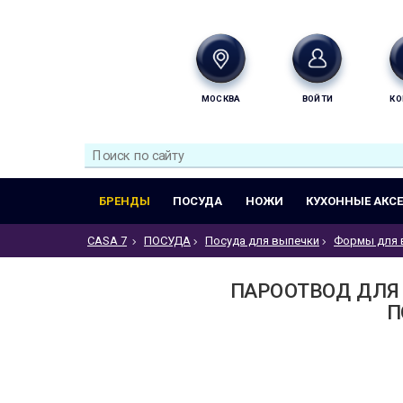
МОСКВА
ВОЙТИ
КО
БРЕНДЫ
ПОСУДА
НОЖИ
КУХОННЫЕ АКС
CASA 7
ПОСУДА
Посуда для выпечки
Формы для 
ПАРООТВОД ДЛЯ П
П