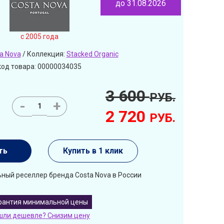
до 31.08.2026
c 2005 года
a Nova
/ Коллекция:
Stacked Organic
код товара: 00000034035
3 600
РУБ.
-
+
2 720
РУБ.
ть
Купить в 1 клик
ный реселлер бренда Costa Nova в России
рантия минимальной цены
шли дешевле? Снизим цену