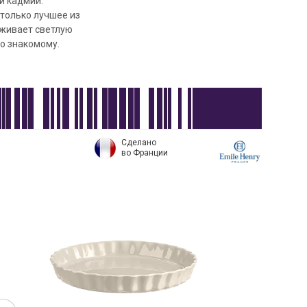
и кадмий.
 только лучшее из
рживает светлую
но знакомому.
Сделано
во Франции