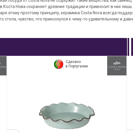
кая посуда от Costa Nova не содержит такие вещества, как свинец 
 Коста Нова сохраняет древние традиции и привносит в них лишь
даря этому простому принципу, керамика Costa Nova всегда подде
 стола, чувство, что прикоснулся к чему-то удивительному и дав
Сделано
в Португалии