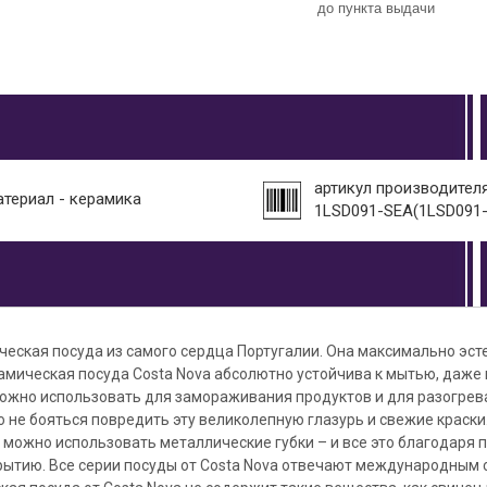
до пункта выдачи
артикул производителя
атериал - керамика
1LSD091-SEA(1LSD091-
ческая посуда из самого сердца Португалии. Она максимально эст
амическая посуда Costa Nova абсолютно устойчива к мытью, даже
можно использовать для замораживания продуктов и для разогрев
о не бояться повредить эту великолепную глазурь и свежие краски
е можно использовать металлические губки – и все это благодаря
рытию. Все серии посуды от Costa Nova отвечают международным