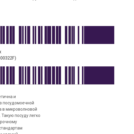
:
00322F)
етична и
 в посудомоечной
а в микроволновой
. Такую посуду легко
 прочному
 стандартам