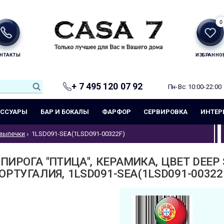
0
НТАКТЫ
ИЗБРАННО
+ 7 495 120 07 92
Пн-Вс: 10:00-22:00
ЕССУАРЫ
БАР И БОКАЛЫ
ФАРФОР
СЕРВИРОВКА
ИНТЕР
выпечки
1LSD091-SEA(1LSD091-00322F)
ИРОГА "ПТИЦА", КЕРАМИКА, ЦВЕТ DEEP 
ОРТУГАЛИЯ, 1LSD091-SEA(1LSD091-00322