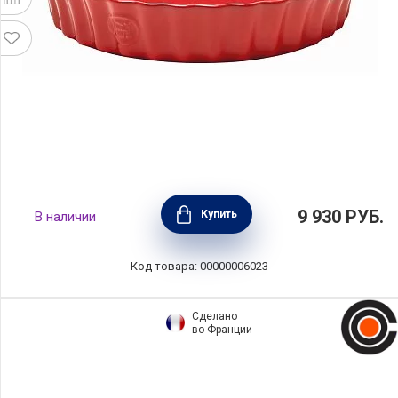
Форма для выпечки "Киш" 28см, гранат,
9 930
РУБ.
Купить
В наличии
Emile Henry, 346028
Код товара: 00000006023
Сделано
во Франции