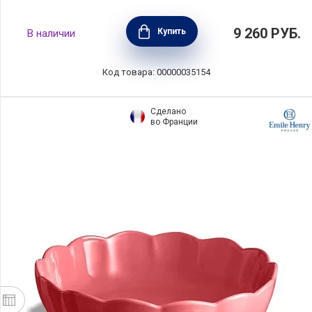
Форма для выпечки "Сердце" с волнистыми
9 260
РУБ.
Купить
В наличии
бортами 26,5 см, керамика, цвет крем, Emile
Henry, Франция, 026153
Код товара: 00000035154
Сделано
во Франции