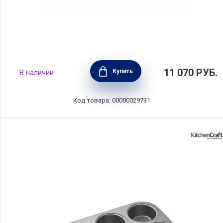
Форма " Киш", диаметр 32 см, цвет красный,
11 070
РУБ.
Купить
В наличии
керамика, Emile Henry, Франция, 346032
Код товара: 00000029731