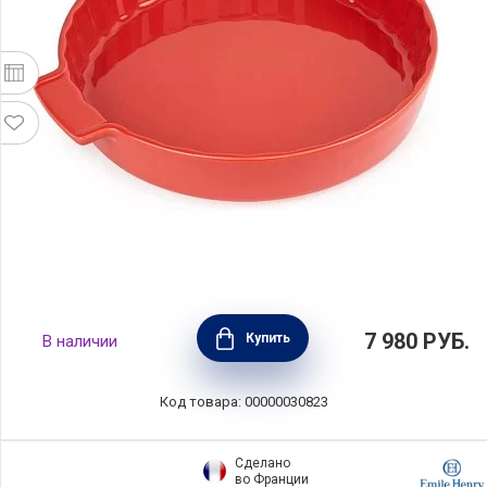
Форма для пирога, диаметр 33 см, цвет
7 980
РУБ.
Купить
В наличии
красный, керамика, Peugeot, Франция,
60398
Код товара: 00000030823
Сделано
во Франции