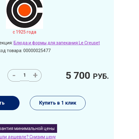
c 1925 года
екция:
Блюда и формы для запекания Le Creuset
код товара: 00000025477
5 700
-
+
РУБ.
ть
Купить в 1 клик
рантия минимальной цены
шли дешевле? Снизим цену