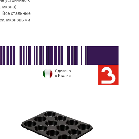
е устойчиво к
иликона)
. Все стальные
 силиконовыми
Сделано
в Италии