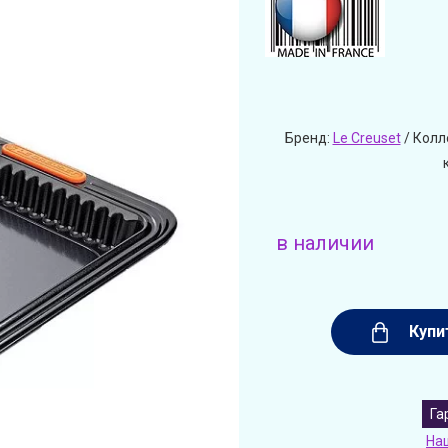
Бренд:
Le Creuset
/ Колл
в наличии
Купи
Га
На