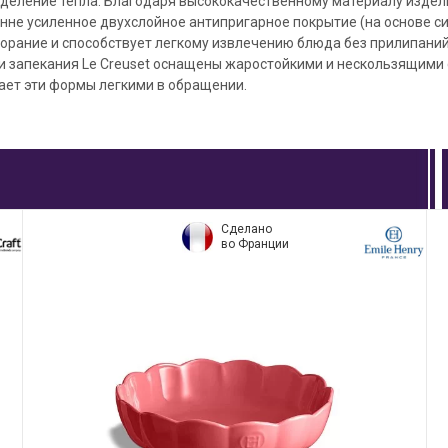
деление тепла. Благодаря высококачественному материалу издели
нне усиленное двухслойное антипригарное покрытие (на основе с
орание и способствует легкому извлечению блюда без прилипаний
и запекания Le Creuset оснащены жаростойкими и нескользящими
ает эти формы легкими в обращении.
Сделано
во Франции