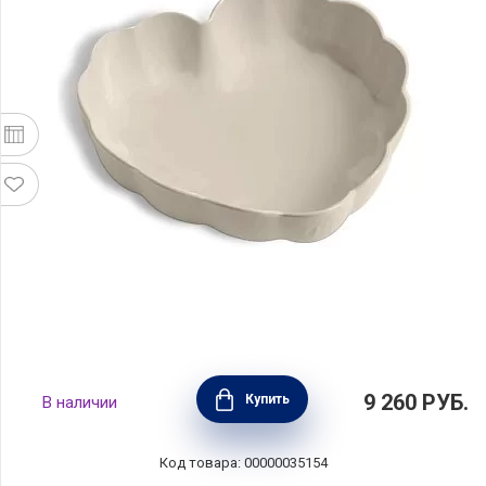
Форма для выпечки "Сердце" с волнистыми
9 260
РУБ.
Купить
В наличии
бортами 26,5 см, керамика, цвет крем, Emile
Henry, Франция, 026153
Код товара: 00000035154