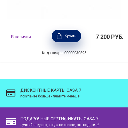
Форма для пирога рифлёная 28 см, цвет
7 200
РУБ.
Купить
В наличии
меренга, керамика, Le Creuset, Франция,
71120287160001
Код товара: 00000030895
ДИСКОНТНЫЕ КАРТЫ CASA 7
покупайте больше - платите меньше!
ПОДАРОЧНЫЕ СЕРТИФИКАТЫ CASA 7
лучший подарок, когда не знаете, что подарить!