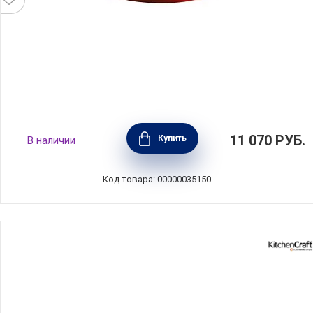
Форма для суфле 23 см, керамика, цвет
11 070
РУБ.
Купить
В наличии
гранат, Emile Henry, Франция, 346880
Код товара: 00000035150