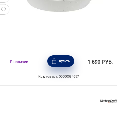
Форма для пирога круглая Speckle 25 см,
1 690
РУБ.
Купить
В наличии
фарфор, цвет молочный в крапинку, Maxwell
& Williams, MW451-IA0330
Код товара: 00000034657