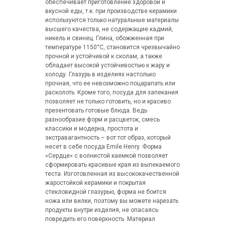
обеспечивает приготовление здоровой и
вкусной еды, т.к. при производстве керамики
используются только натуральные материалы
высшего качества, не содержащие кадмий,
никель и свинец. Глина, обожженная при
температуре 1150°C, становится чрезвычайно
прочной и устойчивой к сколам, а также
обладает высокой устойчивостью к жару и
холоду. Глазурь в изделиях настолько
прочная, что ее невозможно поцарапать или
расколоть. Кроме того, посуда для запекания
позволяет не только готовить, но и красиво
презентовать готовые блюда. Ведь
разнообразие форм и расцветок, смесь
классики и модерна, простота и
экстравагантность – вот тот образ, который
несет в себе посуда Emile Henry. Форма
«Сердце» с волнистой каемкой позволяет
сформировать красивые края из выпекаемого
теста. Изготовленная из высококачественной
жаростойкой керамики и покрытая
стекловидной глазурью, форма не боится
ножа или вилки, поэтому вы можете нарезать
продукты внутри изделия, не опасаясь
повредить его поверхность. Материал