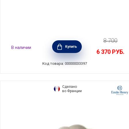
8 700
Форма для пирога 27х5,5 см, керамика, цвет
Купить
В наличии
Cremini, Costa Nova, 1ET271E-CRM(1ET271E-
6 370
РУБ.
01722A)
Код товара: 00000033397
Сделано
во Франции