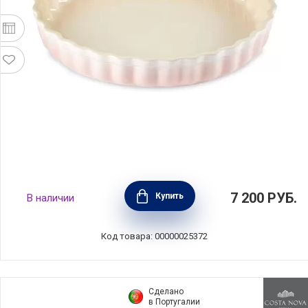
Форма для выпечки рифленая круглая 28
7 200
РУБ.
Купить
В наличии
см, материал керамика, цвет светло-
розовый, Le Creuset, Франция,
61120287770006
Код товара: 00000025372
Сделано
в Португалии