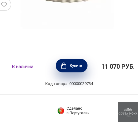
Форма " Киш", диаметр 32 см, цвет
11 070
РУБ.
Купить
В наличии
кремовый, керамика, Emile Henry, Франция,
026032
Код товара: 00000029734
Сделано
в Португалии