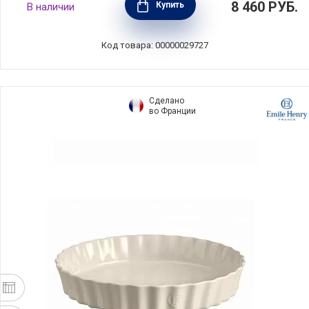
8 460
РУБ.
Купить
В наличии
красный, керамика, Emile Henry, Франция,
346031
Код товара: 00000029727
Сделано
во Франции