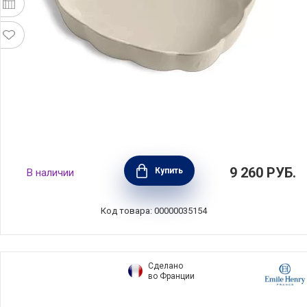
Форма для выпечки "Сердце" с волнистыми
9 260
РУБ.
Купить
В наличии
бортами 26,5 см, керамика, цвет крем, Emile
Henry, Франция, 026153
Код товара: 00000035154
Сделано
во Франции