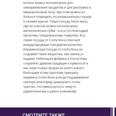
вполне можно использовать для
замораживания продуктов и для разогрева в
микроволновой печи, при этом можно не
бояться повредить эту великолепную глазурь
и свежие краски. Такую посуду легко мыть,
при ее очистке можно использовать
металлические губки - и все это благодаря
прочному глазурованному покрытию. Все
серии посуды от Costa Nova отвечают
международным стандартам качества.
Керамическая посуда от Costa Nova не
содержит такие вещества, как свинец и
кадмий. Небольшая фабрика в Коста Нова
сохраняет древние традиции и привносит в
них лишь только лучшее из всего нового.
Благодаря этому простому принципу,
керамика Costa Nova всегда поддерживает
светлую атмосферу домашнего стола,
чувство, что прикоснулся к чему-то
удивительному и давно знакомому.
СМОТРИТЕ ТАКЖЕ