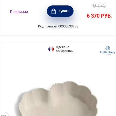
9 170
Форма для пирога 27х5,5 см, керамика, цвет
Купить
В наличии
Sky, Costa Nova, 1ET271E-SKY(1ET271E-
6 370
РУБ.
01816U)
Код товара: 00000033388
Сделано
во Франции