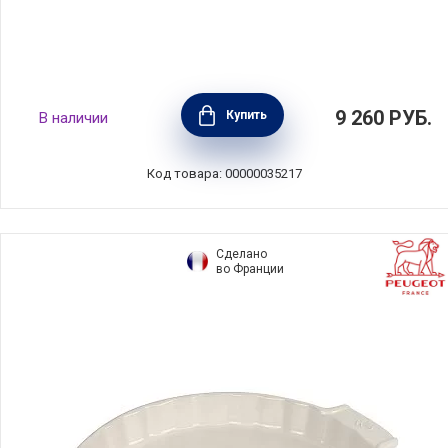
Форма для выпечки круглая с волнистыми
9 260
РУБ.
Купить
В наличии
бортами 27 см, керамика, цвет розовый,
Emile Henry, Франция, 476253
Код товара: 00000035217
Сделано
во Франции