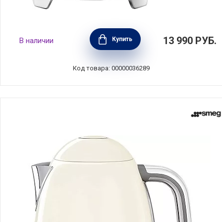
Мини чайник электрический 0,8 л,
13 990
РУБ.
Купить
В наличии
нержавеющая сталь, цвет кремовый, SMEG,
Италия, KLF05CREU
Код товара: 00000036289