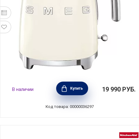
Чайник электрический 1,7 л, нержавеющая
19 990
РУБ.
Купить
В наличии
сталь, цвет кремовый, SMEG, Италия,
KLF03CREU
Код товара: 00000036297