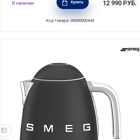
12 990
РУБ.
Купить
В наличии
Kitchen Aid, 5KEK1222EOB
Код товара: 00000002643