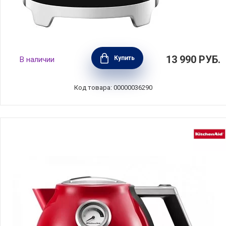
Мини чайник электрический 0,8 л,
13 990
РУБ.
Купить
В наличии
нержавеющая сталь, цвет черный, SMEG,
Италия, KLF05BLEU
Код товара: 00000036290