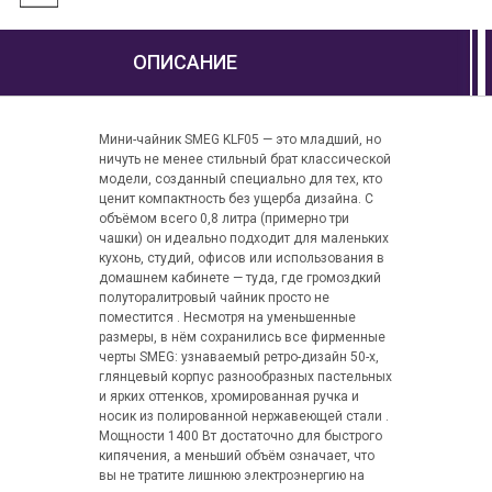
ОПИСАНИЕ
Мини-чайник SMEG KLF05 — это младший, но
ничуть не менее стильный брат классической
модели, созданный специально для тех, кто
ценит компактность без ущерба дизайна. С
объёмом всего 0,8 литра (примерно три
чашки) он идеально подходит для маленьких
кухонь, студий, офисов или использования в
домашнем кабинете — туда, где громоздкий
полуторалитровый чайник просто не
поместится . Несмотря на уменьшенные
размеры, в нём сохранились все фирменные
черты SMEG: узнаваемый ретро-дизайн 50-х,
глянцевый корпус разнообразных пастельных
и ярких оттенков, хромированная ручка и
носик из полированной нержавеющей стали .
Мощности 1400 Вт достаточно для быстрого
кипячения, а меньший объём означает, что
вы не тратите лишнюю электроэнергию на