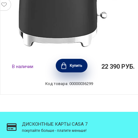
Чайник электрический 1,7 л, нержавеющая
22 390
РУБ.
Купить
В наличии
сталь, цвет черный матовый, SMEG, Италия,
KLF03BLMEU
Код товара: 00000036299
ДИСКОНТНЫЕ КАРТЫ CASA 7
покупайте больше - платите меньше!