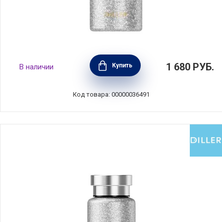
Термобутылка объем 630 мл, цвет
1 680
РУБ.
Купить
В наличии
серебристый, нержавеющая сталь, Diller,
D9577-630_silver
Код товара: 00000036491