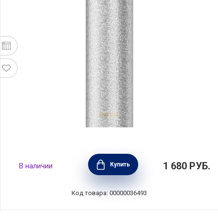
Термобутылка объем 750 мл, цвет
1 680
РУБ.
Купить
В наличии
серебристый, нержавеющая сталь, Diller,
D9578-750_silver
Код товара: 00000036493