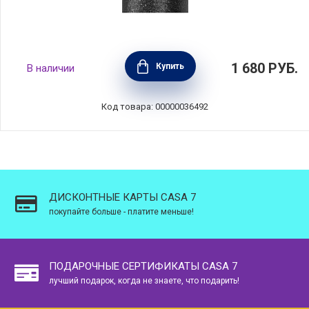
Термобутылка объем 750 мл, цвет черный,
1 680
РУБ.
Купить
В наличии
нержавеющая сталь, Diller, D9578-750_black
Код товара: 00000036492
ДИСКОНТНЫЕ КАРТЫ CASA 7
покупайте больше - платите меньше!
ПОДАРОЧНЫЕ СЕРТИФИКАТЫ CASA 7
лучший подарок, когда не знаете, что подарить!