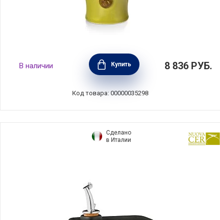
Бутылка для масла O'GREEN 750 мл,
8 836
РУБ.
Купить
В наличии
керамика, Nuova Cer, Италия, 8853-VOL
Код товара: 00000035298
Сделано
в Италии