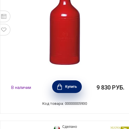
Бутылка для масла и уксуса 450 мл, цвет
9 830
РУБ.
Купить
В наличии
гранат, Emile Henry, Франция, 340215
Код товара: 00000005930
Сделано