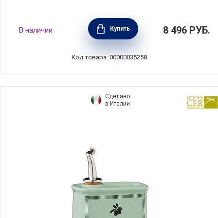
Бутылка для масла LAVENDER 500 мл,
8 496
РУБ.
Купить
В наличии
керамика, Nuova Cer, Италия, 9506-OFR
Код товара: 00000035258
Сделано
в Италии