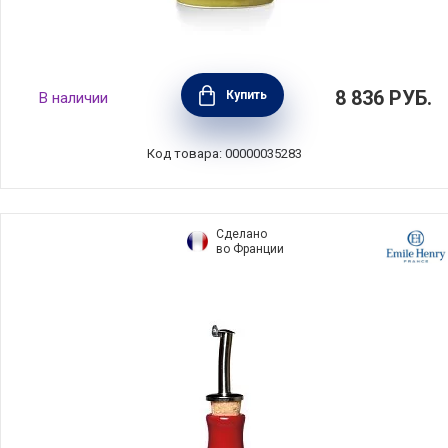
Бутылка для масла O'GREEN 750 мл,
8 836
РУБ.
Купить
В наличии
керамика, Nuova Cer, Италия, 8851-VOL
Код товара: 00000035283
Сделано
во Франции