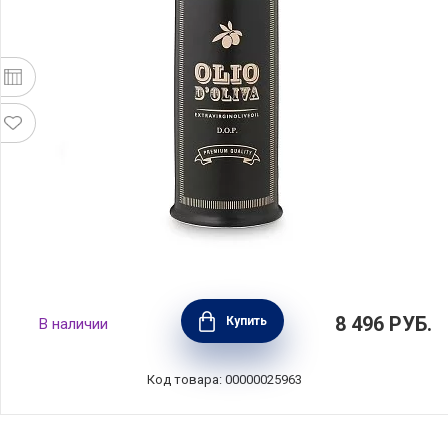
Бутылка для масла Oliere Vintage 500 мл,
8 496
РУБ.
Купить
В наличии
материал керамика + сталь, цвет черный,
Nuova Cer, Италия, 9504-KJL
Код товара: 00000025963