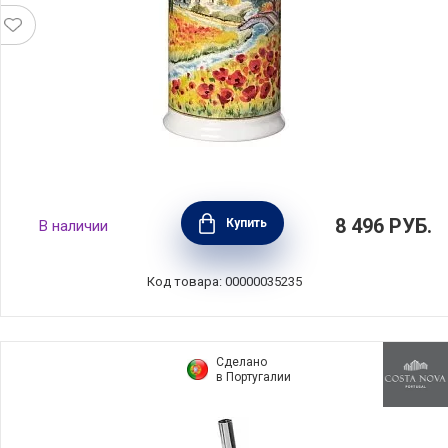
Бутылка для масла "Маки" 500 мл, керамика,
8 496
РУБ.
Купить
В наличии
Nuova Cer, Италия, 9504-OFR
Код товара: 00000035235
Сделано
в Португалии