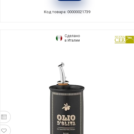
Португалия, IM546-WHI(SD191-00804A)
Код товара: 00000021739
Сделано
в Италии