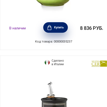
Бутылка для масла Verde Mela 750 мл,
8 836
РУБ.
Купить
В наличии
керамика, Nuova Cer, Италия, 8655-VML
Код товара: 00000035237
Сделано
в Италии