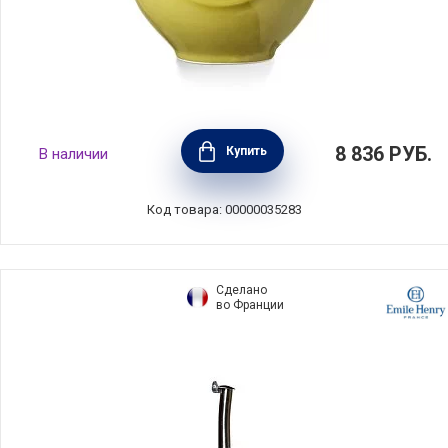
Бутылка для масла O'GREEN 750 мл,
8 836
РУБ.
Купить
В наличии
керамика, Nuova Cer, Италия, 8851-VOL
Код товара: 00000035283
Сделано
во Франции