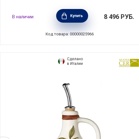
Бутылка для масла квадратная Oliere
8 496
РУБ.
Купить
В наличии
Vintage 500 мл, материал керамика, цвет
белый, Nuova Cer, Италия, 9505-BCO
Код товара: 00000025966
Сделано
в Италии