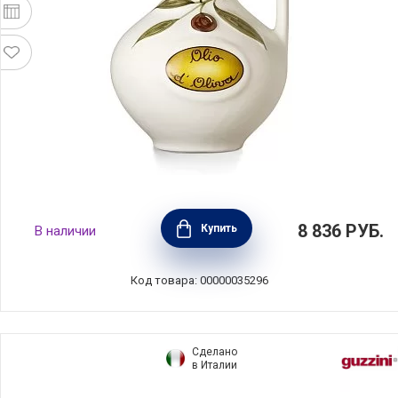
Бутылка для масла WHITE 750 мл, керамика,
8 836
РУБ.
Купить
В наличии
Nuova Cer, Италия, 8851-BMT
Код товара: 00000035296
Сделано
в Италии