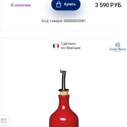
Бутылка для масла или уксуса Preparation
3 590
РУБ.
Купить
В наличии
500 мл, нержавеющая сталь, Guzzini,
Италия, 11720110
Код товара: 00000035381
Сделано
во Франции