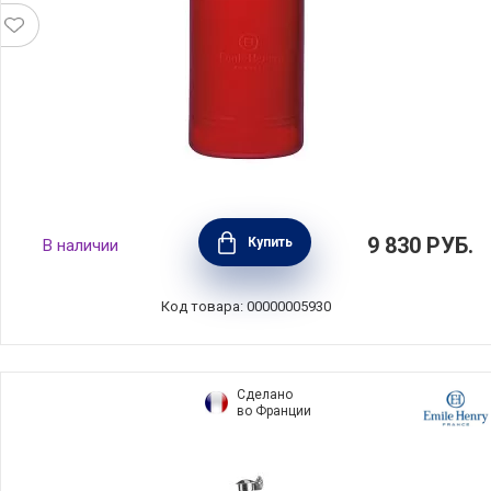
Бутылка для масла и уксуса 450 мл, цвет
9 830
РУБ.
Купить
В наличии
гранат, Emile Henry, Франция, 340215
Код товара: 00000005930
Сделано
во Франции