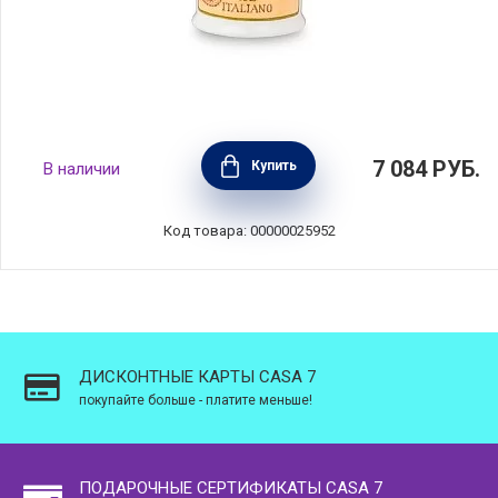
Бутылка для масла Oliere del Casale 250 мл,
7 084
РУБ.
Купить
В наличии
материал керамика, Nuova Cer, Италия,
9501-ODC
Код товара: 00000025952
ДИСКОНТНЫЕ КАРТЫ CASA 7
покупайте больше - платите меньше!
ПОДАРОЧНЫЕ СЕРТИФИКАТЫ CASA 7